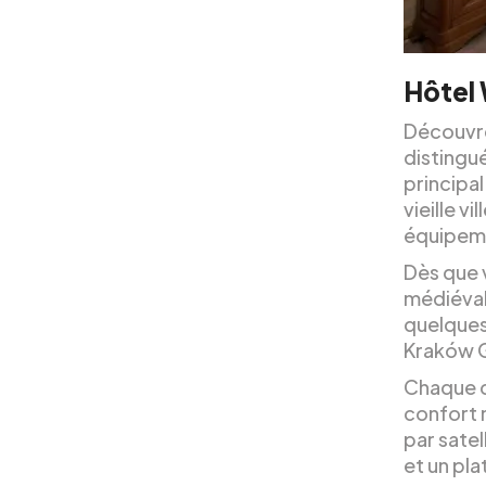
Hôtel
Découvrez
distingu
principal
vieille v
équipeme
Dès que 
médiéval
quelques
Kraków G
Chaque c
confort 
par sate
et un pla