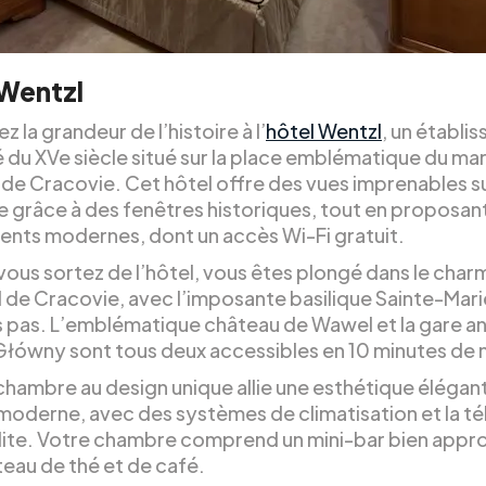
 Wentzl
 la grandeur de l’histoire à l’
hôtel Wentzl
, un établi
é du XVe siècle situé sur la place emblématique du ma
 de Cracovie. Cet hôtel offre des vues imprenables su
ille grâce à des fenêtres historiques, tout en proposan
nts modernes, dont un accès Wi-Fi gratuit.
vous sortez de l’hôtel, vous êtes plongé dans le char
 de Cracovie, avec l’imposante basilique Sainte-Mari
 pas. L’emblématique château de Wawel et la gare a
łówny sont tous deux accessibles en 10 minutes de
hambre au design unique allie une esthétique élégant
moderne, avec des systèmes de climatisation et la té
llite. Votre chambre comprend un mini-bar bien appr
teau de thé et de café.