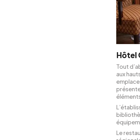
Hôtel
Tout d’ab
aux hauts
emplaceme
présente
éléments
L’établi
biblioth
équipeme
Le resta