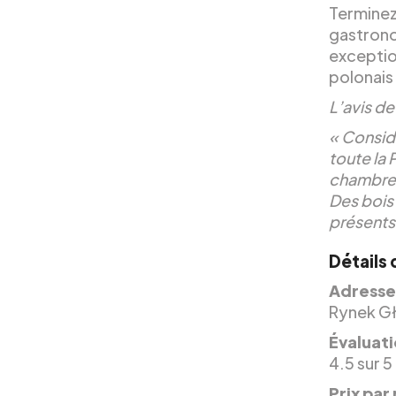
Terminez 
gastrono
exceptio
polonai
L’avis d
« Consid
toute la
chambres
Des bois
présents
Détails 
Adresse
Rynek Gł
Évaluati
4.5 sur 5
Prix par 