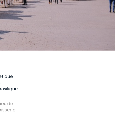
et que
s
basilique
lieu de
pisserie