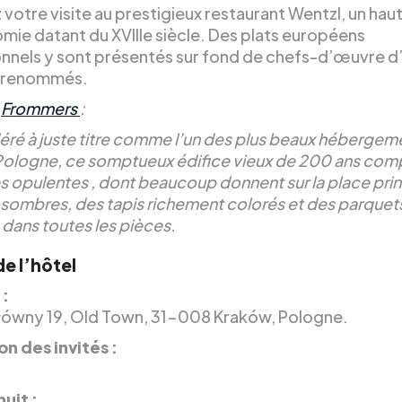
votre visite au prestigieux restaurant Wentzl, un haut 
mie datant du XVIIIe siècle. Des plats européens
nnels y sont présentés sur fond de chefs-d’œuvre d’
s renommés.
e
Frommers
:
éré à juste titre comme l’un des plus beaux hébergem
 Pologne, ce somptueux édifice vieux de 200 ans com
 opulentes , dont beaucoup donnent sur la place prin
 sombres, des tapis richement colorés et des parquet
 dans toutes les pièces.
de l’hôtel
 :
ówny 19, Old Town, 31-008 Kraków, Pologne.
on des invités :
nuit :