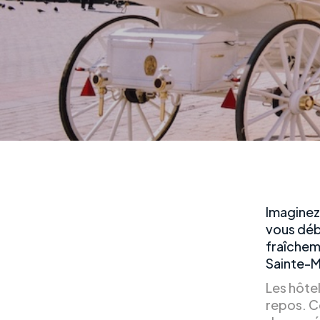
Imaginez
vous déb
fraîcheme
Sainte-M
Les hôte
repos. C