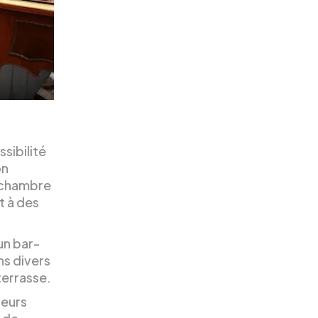
ssibilité
on
e chambre
t à des
un bar-
ns divers
terrasse.
veurs