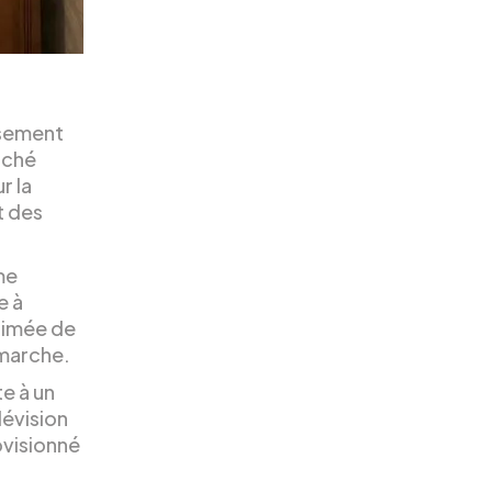
ssement
rché
r la
t des
me
e à
nimée de
 marche.
e à un
lévision
ovisionné