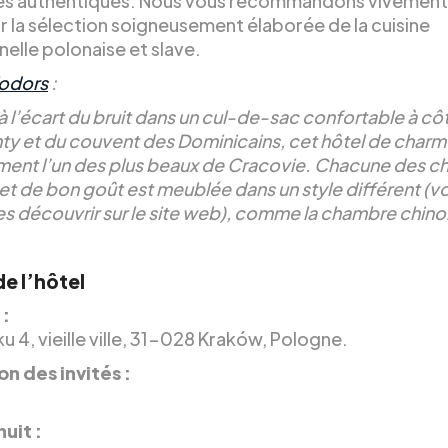
es authentiques. Nous vous recommandons vivement
r la sélection soigneusement élaborée de la cuisine
nelle polonaise et slave.
odors
:
 l’écart du bruit dans un cul-de-sac confortable à cô
nty et du couvent des Dominicains, cet hôtel de charm
ment l’un des plus beaux de Cracovie. Chacune des 
et de bon goût est meublée dans un style différent (v
s découvrir sur le site web), comme la chambre chinoi
de l’hôtel
 :
 4, vieille ville, 31-028 Kraków, Pologne.
on des invités :
nuit :