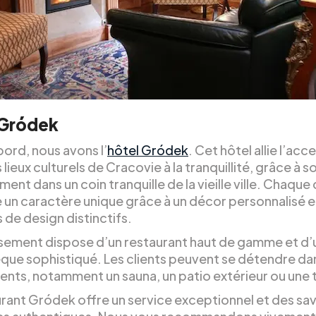
 Gródek
ord, nous avons l’
hôtel Gródek
. Cet hôtel allie l’acce
 lieux culturels de Cracovie à la tranquillité, grâce à s
nt dans un coin tranquille de la vieille ville. Chaqu
 un caractère unique grâce à un décor personnalisé e
 de design distinctifs.
ssement dispose d’un restaurant haut de gamme et d’
èque sophistiqué. Les clients peuvent se détendre da
nts, notamment un sauna, un patio extérieur ou une 
urant Gródek offre un service exceptionnel et des sa