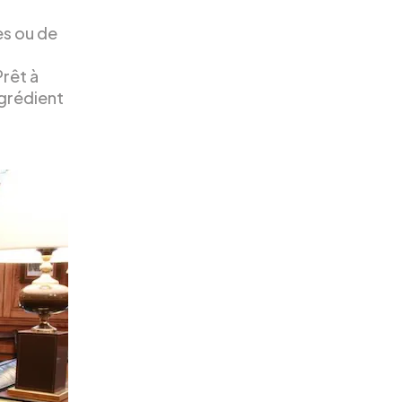
es ou de
Prêt à
ngrédient