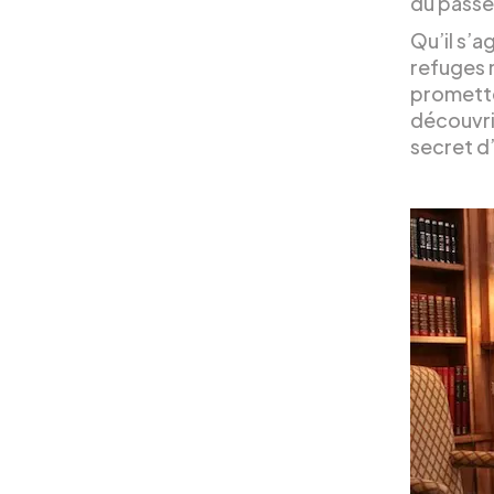
du passé 
Qu’il s’a
refuges 
prometten
découvri
secret d