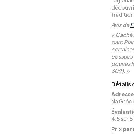
régional
découvri
tradition
Avis de
F
« Caché à
parc Pla
certaine
cossues 
pouvez le
309). »
Détails 
Adresse
Na Gródku
Évaluati
4.5 sur 5
Prix par 