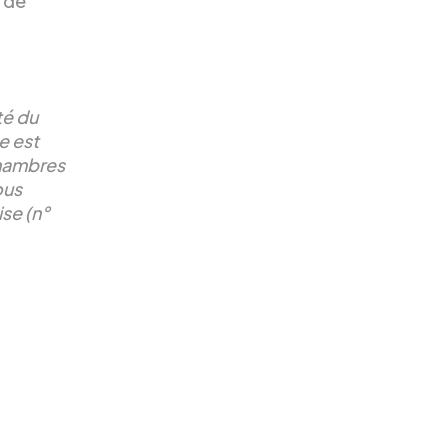
 de
té du
e est
chambres
ous
se (n°