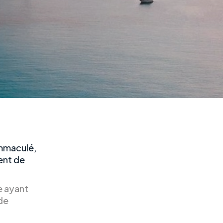
immaculé,
rent de
e ayant
de