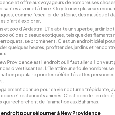
idence et offre aux voyageurs de nombreuses chose
essantes à voir et à faire. On y trouve plusieurs mon
riques, comme l’escalier de la Reine, des musées et d
ies d’art à explorer.
ns et zoo d’Ardastra. L’île abrite un superbe jardin bo
 zoo où des oiseaux exotiques, tels que des flamants 
erroquets, se promènent. C’est un endroit idéal pou
der quelques heures, profiter des jardins et rencontr
aux.
New Providence est l’endroit où il faut aller si l’on veut
ces divertissantes. L’île attire une foule nombreuse 
nation populaire pour les célébrités et les personnes
s.
t également connue pour sa vie nocturne trépidante, 
bars et restaurants animés. C’est donc le lieu de séj
x qui recherchent de l’animation aux Bahamas.
r endroit pour séjourner à New Providence