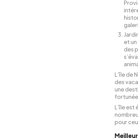
Prov
intér
histo
galer
Jardi
et un
des p
s’éva
anim
L’île de 
des vacan
une desti
fortunée
L’île es
nombreux 
pour ceu
Meilleu