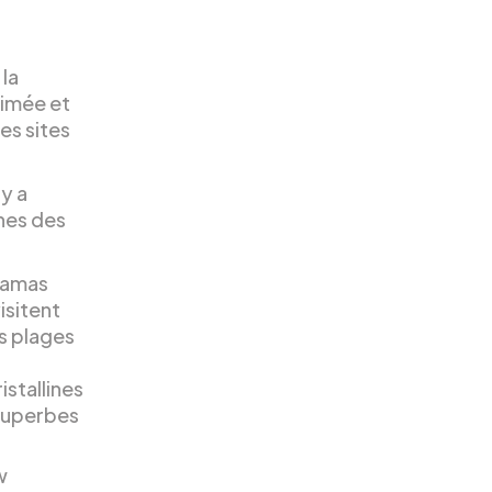
 la
nimée et
es sites
 y a
unes des
hamas
isitent
s plages
stallines
 superbes
w