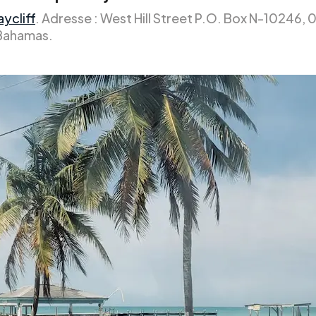
ycliff
. Adresse : West Hill Street P.O. Box N-10246,
Bahamas.