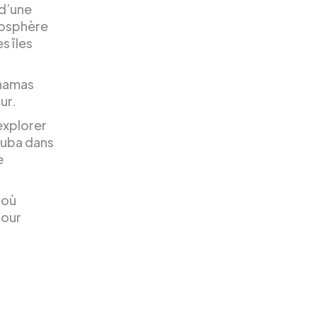
 d’une
tmosphère
s îles
ahamas
ur.
explorer
tuba dans
e
 où
pour