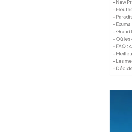
New P
Eleuth
Paradis
Exuma
Grand
Où les
FAQ : c
Meilleu
Les me
Décide