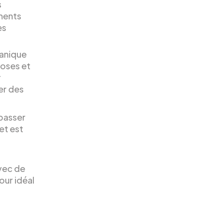
s
uments
es
tanique
roses et
r
er des
 passer
et est
avec de
our idéal