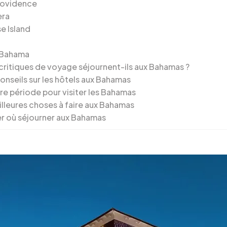
rovidence
era
e Island
 Bahama
 critiques de voyage séjournent-ils aux Bahamas ?
onseils sur les hôtels aux Bahamas
re période pour visiter les Bahamas
illeures choses à faire aux Bahamas
r où séjourner aux Bahamas