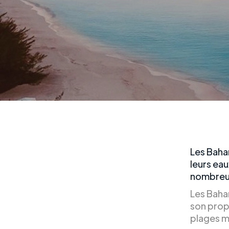
Les Baha
leurs eau
nombreux
Les Baham
son prop
plages m