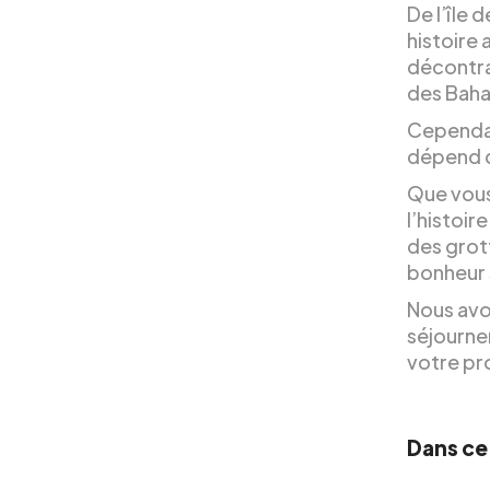
De l’île 
histoire
décontrac
des Bah
Cependan
dépend d
Que vous
l’histoi
des grot
bonheur 
Nous avo
séjourner
votre pr
Dans ce