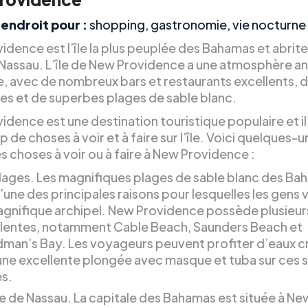
 endroit pour :
shopping, gastronomie, vie nocturne
dence est l’île la plus peuplée des Bahamas et abrite
 Nassau. L’île de New Providence a une atmosphère a
, avec de nombreux bars et restaurants excellents, d
ues et de superbes plages de sable blanc.
dence est une destination touristique populaire et il
de choses à voir et à faire sur l’île. Voici quelques-
s choses à voir ou à faire à New Providence :
lages. Les magnifiques plages de sable blanc des Ba
l’une des principales raisons pour lesquelles les gens v
gnifique archipel. New Providence possède plusieur
lentes, notamment Cable Beach, Saunders Beach et
an’s Bay. Les voyageurs peuvent profiter d’eaux cri
une excellente plongée avec masque et tuba sur ces
s.
lle de Nassau. La capitale des Bahamas est située à Ne