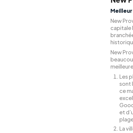
Meilleur
New Provi
capitale
branchée
historiq
New Provi
beaucoup 
meilleure
Les p
sont 
ce ma
excel
Goodm
et d’
plage
La vi