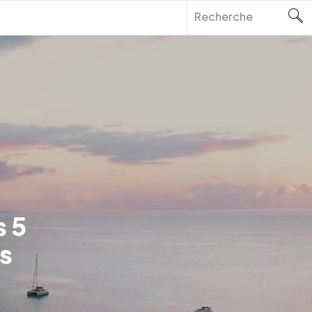
s 5
ls