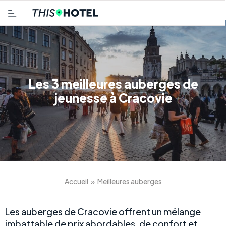
Les 3 meilleures auberges de
jeunesse à Cracovie
Accueil
»
Meilleures auberges
Les auberges de Cracovie offrent un mélange
imbattable de prix abordables, de confort et