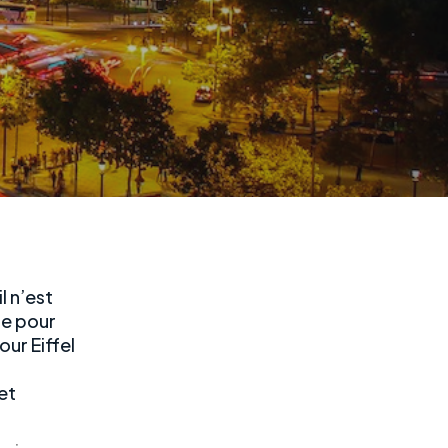
l n’est
ue pour
our Eiffel
et