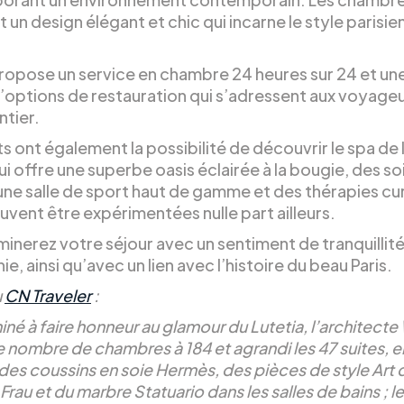
t un design élégant et chic qui incarne le style parisie
propose un service en chambre 24 heures sur 24 et un
d’options de restauration qui s’adressent aux voyage
tier.
ts ont également la possibilité de découvrir le spa de 
qui offre une superbe oasis éclairée à la bougie, des so
une salle de sport haut de gamme et des thérapies cu
uvent être expérimentées nulle part ailleurs.
inerez votre séjour avec un sentiment de tranquillité
e, ainsi qu’avec un lien avec l’histoire du beau Paris.
u
CN Traveler
:
né à faire honneur au glamour du Lutetia, l’architect
le nombre de chambres à 184 et agrandi les 47 suites, e
 des coussins en soie Hermès, des pièces de style Art
Frau et du marbre Statuario dans les salles de bains ; l