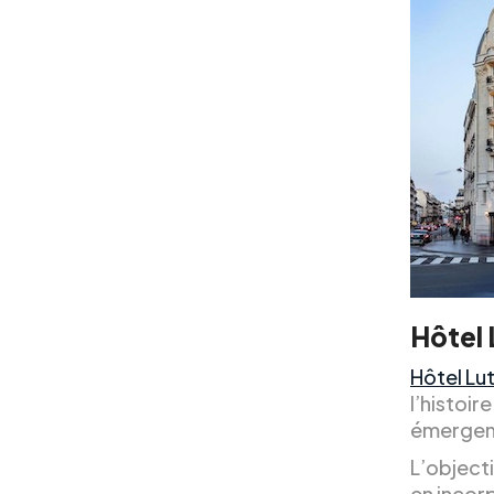
Hôtel 
Hôtel Lu
l’histoir
émergent
L’objecti
en incor