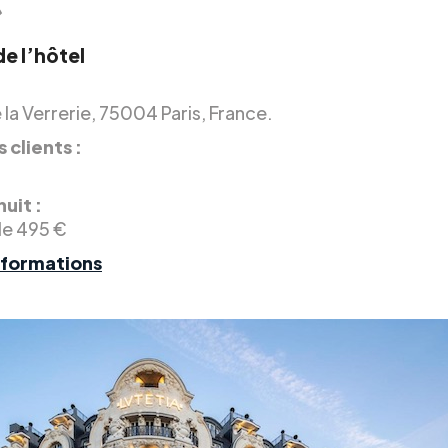
»
de l’hôtel
 la Verrerie, 75004 Paris, France.
 clients :
nuit :
de 495 €
nformations