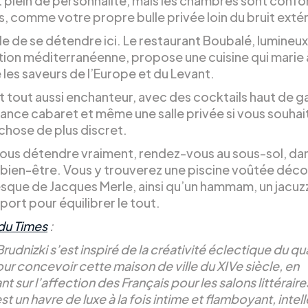
t plein de personnalité, mais les chambres sont confo
, comme votre propre bulle privée loin du bruit extér
cile de se détendre ici. Le restaurant Boubalé, lumineux
ation méditerranéenne, propose une cuisine qui marie 
 les saveurs de l’Europe et du Levant.
st tout aussi enchanteur, avec des cocktails haut de
ance cabaret et même une salle privée si vous souhai
chose de plus discret.
vous détendre vraiment, rendez-vous au sous-sol, da
 bien-être. Vous y trouverez une piscine voûtée déc
esque de Jacques Merle, ainsi qu’un hammam, un jacuzz
sport pour équilibrer le tout.
du Times
:
Brudnizki s’est inspiré de la créativité éclectique du qu
ur concevoir cette maison de ville du XIVe siècle, en
t sur l’affection des Français pour les salons littéraire
est un havre de luxe à la fois intime et flamboyant, intel