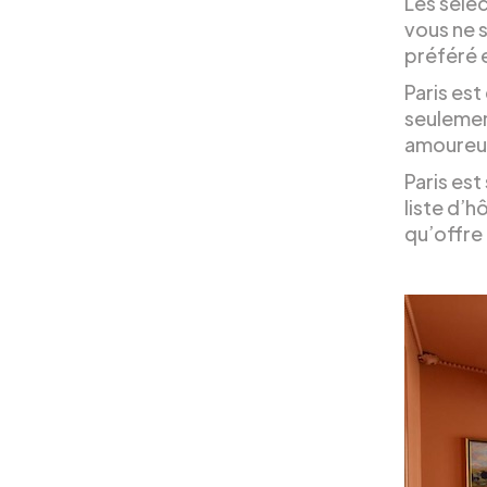
Les séle
vous ne 
préféré e
Paris est
seulemen
amoureux
Paris es
liste d’
qu’offre 