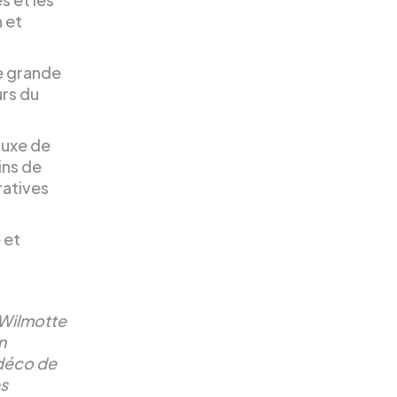
n et
e grande
urs du
luxe de
ins de
ratives
 et
e Wilmotte
n
 déco de
es