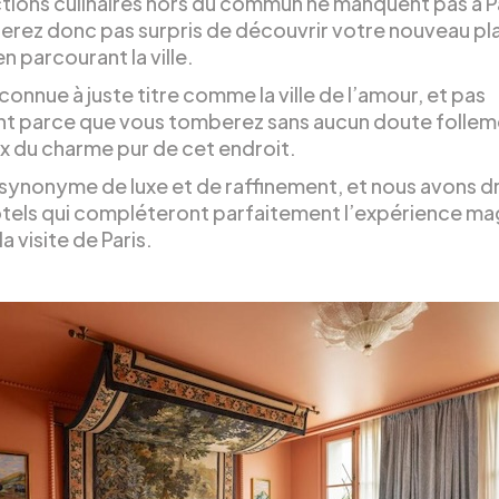
ctions culinaires hors du commun ne manquent pas à Pa
serez donc pas surpris de découvrir votre nouveau pl
n parcourant la ville.
 connue à juste titre comme la ville de l’amour, et pas
t parce que vous tomberez sans aucun doute follem
 du charme pur de cet endroit.
t synonyme de luxe et de raffinement, et nous avons d
hôtels qui compléteront parfaitement l’expérience ma
la visite de Paris.