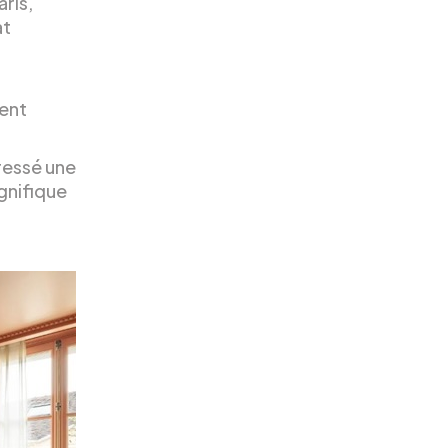
ris,
at
ent
ressé une
gnifique