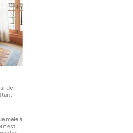
ur de
ettant
que mêlé à
out est