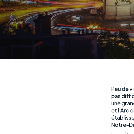
Peu de vi
pas diff
une grand
et l’Arc
établiss
Notre-D