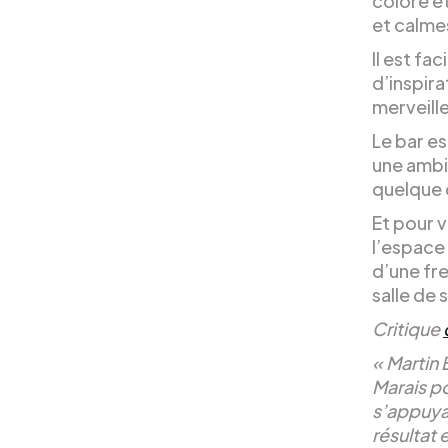
coloré e
et calmes
Il est fa
d’inspir
merveille
Le bar e
une ambi
quelque 
Et pour 
l’espace
d’une fr
salle de 
Critique
« Martin 
Marais po
s’appuyan
résultat 