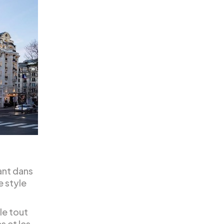
ant dans
e style
lle tout
 et les