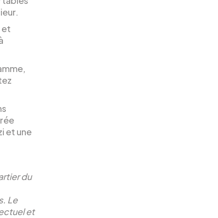
rtables
ieur.
 et
à
 gamme,
tez
ns
orée
i et une
artier du
s. Le
lectuel et