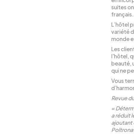
suites on
français.
L’hôtel 
variété 
monde en
Les clien
l’hôtel, 
beauté, 
qui ne pe
Vous term
d’harmoni
Revue d
« Détermi
a réduit 
ajoutant
Poltrona 