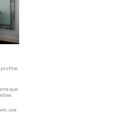
 profiter
cerne que
erbes
win, une