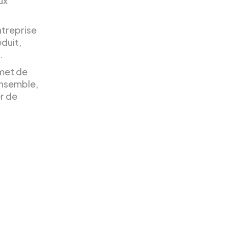
ux
ntreprise
éduit,
.
rmet de
’ensemble,
r de