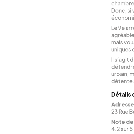
chambre 
Donc, si
économis
Le 9e arr
agréable
mais vou
uniques e
Il s’agit
détendre
urbain, 
détente
Détails 
Adresse
23 Rue Bu
Note des
4.2 sur 5