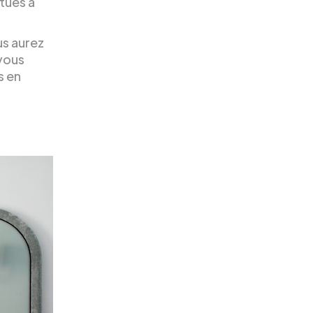
itués à
us aurez
 vous
s en