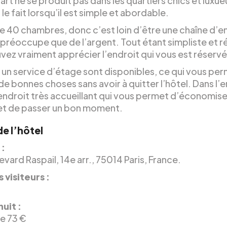
art ne se produit pas dans les quartiers chics et luxue
le fait lorsqu’il est simple et abordable.
que 40 chambres, donc c’est loin d’être une chaîne d’e
 préoccupe que de l’argent. Tout étant simpliste et r
vez vraiment apprécier l’endroit qui vous est réservé
t un service d’étage sont disponibles, ce qui vous pe
de bonnes choses sans avoir à quitter l’hôtel. Dans l
 endroit très accueillant qui vous permet d’économise
 et de passer un bon moment.
de l’hôtel
 :
vard Raspail, 14e arr., 75014 Paris, France.
 visiteurs :
nuit :
de 73 €