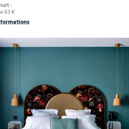
nuit :
de 83 €
nformations