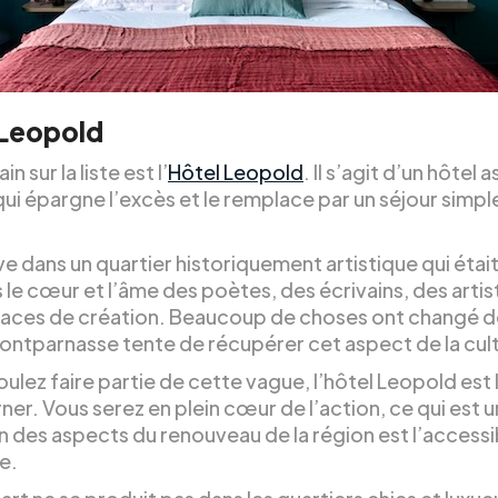
 Leopold
n sur la liste est l’
Hôtel Leopold
. Il s’agit d’un hôtel 
ui épargne l’excès et le remplace par un séjour simpl
uve dans un quartier historiquement artistique qui étai
 le cœur et l’âme des poètes, des écrivains, des artis
paces de création. Beaucoup de choses ont changé d
Montparnasse tente de récupérer cet aspect de la cul
oulez faire partie de cette vague, l’hôtel Leopold est 
ner. Vous serez en plein cœur de l’action, ce qui est 
un des aspects du renouveau de la région est l’accessib
e.