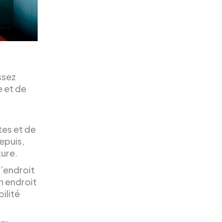
assez
e et de
t
tes et de
epuis,
ture.
l’endroit
un endroit
ilité