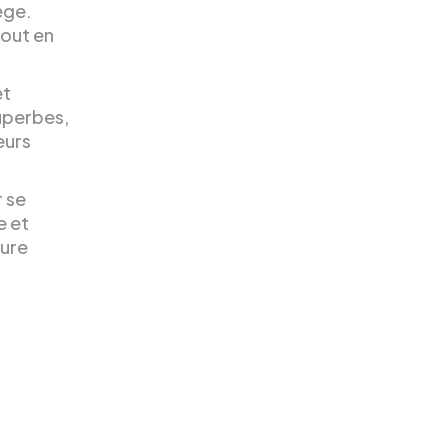
ège.
tout en
et
superbes,
eurs
r se
e et
pure