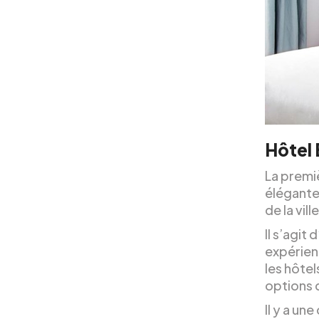
Hôtel
La premi
élégante 
de la ville
Il s’agit
expérien
les hôtel
options 
Il y a u