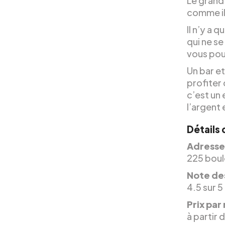
Le grand 
comme il 
Il n’y a 
qui ne se
vous pou
Un bar e
profiter 
c’est un
l’argent
Détails 
Adresse
225 boule
Note des
4.5 sur 5
Prix par 
à partir 