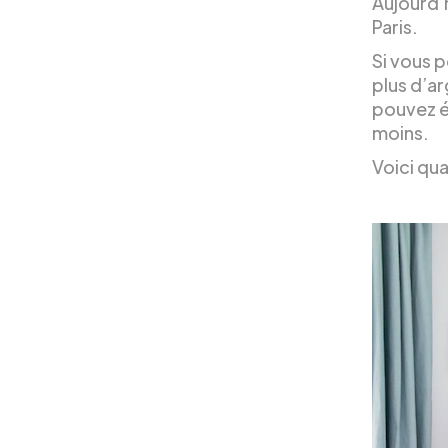
Aujourd’h
Paris.
Si vous 
plus d’a
pouvez é
moins.
Voici qua