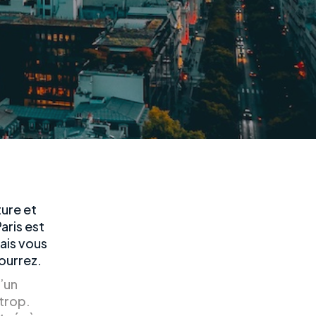
ture et
aris est
Mais vous
ourrez.
d’un
 trop.