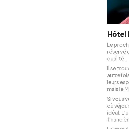
Hôtel
Le prochai
réservé q
qualité.
Il se tro
autrefois
leurs es
mais le 
Si vous v
où séjour
idéal. L’
financièr