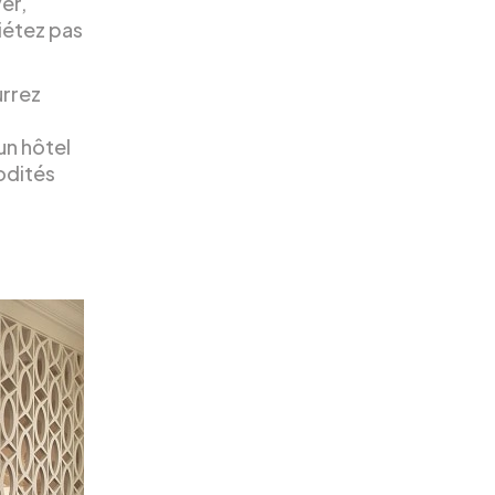
er,
uiétez pas
urrez
un hôtel
odités