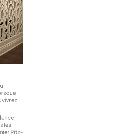
au
Lorsque
 vivrez
llence,
s les
mier Ritz-