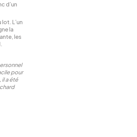
nc d’un
lot. L’un
gne la
ante, les
.
personnel
acile pour
il a été
ichard