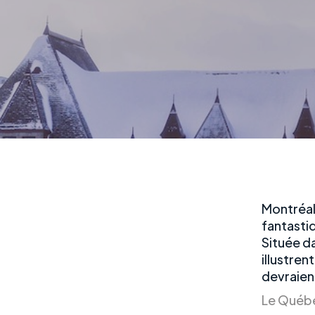
Montréal,
fantastiq
Située da
illustren
devraient
Le Québe