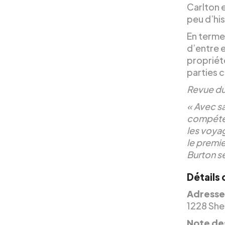
Carlton 
peu d’his
En termes
d’entre 
propriét
parties 
Revue d
« Avec s
compétent
les voyag
le premie
Burton se
Détails 
Adresse
1228 She
Note des