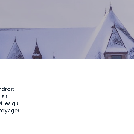
endroit
isir.
lles qui
 voyager