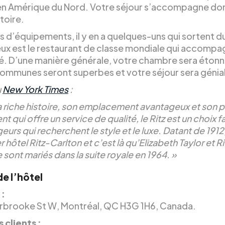
en Amérique du Nord. Votre séjour s’accompagne do
toire.
 d’équipements, il y en a quelques-uns qui sortent du 
eux est le restaurant de classe mondiale qui accompa
é. D’une manière générale, votre chambre sera étonn
communes seront superbes et votre séjour sera génial
u
New York Times
:
a riche histoire, son emplacement avantageux et son 
 qui offre un service de qualité, le Ritz est un choix f
eurs qui recherchent le style et le luxe. Datant de 1912, 
r hôtel Ritz-Carlton et c’est là qu’Elizabeth Taylor et R
 sont mariés dans la suite royale en 1964. »
de l’hôtel
 :
rbrooke St W, Montréal, QC H3G 1H6, Canada.
 clients :