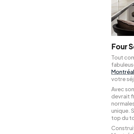
Four 
Tout com
fabuleuse
Montréa
votre séj
Avec son
devrait f
normales
unique. S
top du t
Construit