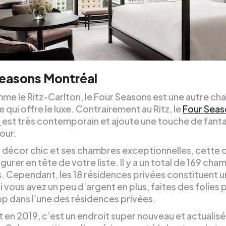
Seasons Montréal
me le Ritz-Carlton, le Four Seasons est une autre cha
 qui offre le luxe. Contrairement au Ritz, le
Four Seas
l
est très contemporain et ajoute une touche de fanta
our.
 décor chic et ses chambres exceptionnelles, cette 
igurer en tête de votre liste. Il y a un total de 169 ch
. Cependant, les 18 résidences privées constituent u
i vous avez un peu d’argent en plus, faites des folies 
op dans l’une des résidences privées.
 en 2019, c’est un endroit super nouveau et actualisé