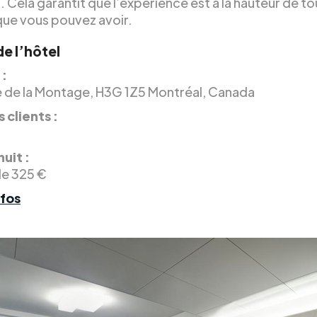
 Cela garantit que l’expérience est à la hauteur de to
ue vous pouvez avoir.
de l’hôtel
 :
 de la Montage, H3G 1Z5 Montréal, Canada
 clients :
nuit :
de 325 €
nfos