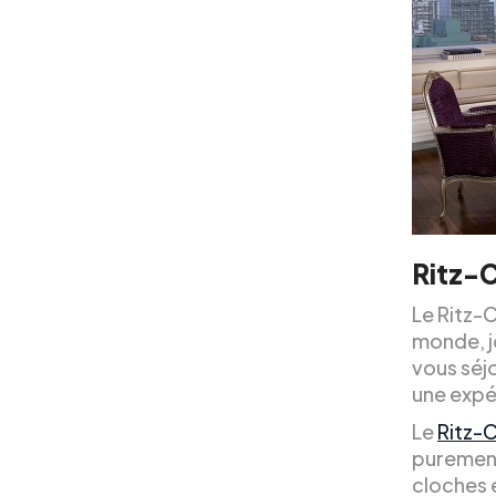
Ritz-C
Le Ritz-C
monde, j
vous séj
une expé
Le
Ritz-
purement
cloches e