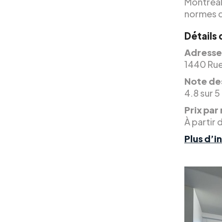
Montréal.
normes q
Détails 
Adresse
1440 Rue
Note des
4.8 sur 5
Prix par 
À partir 
Plus d’i