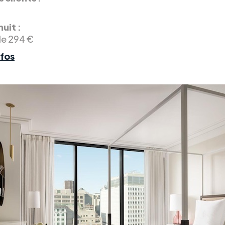
nuit :
de 294 €
nfos