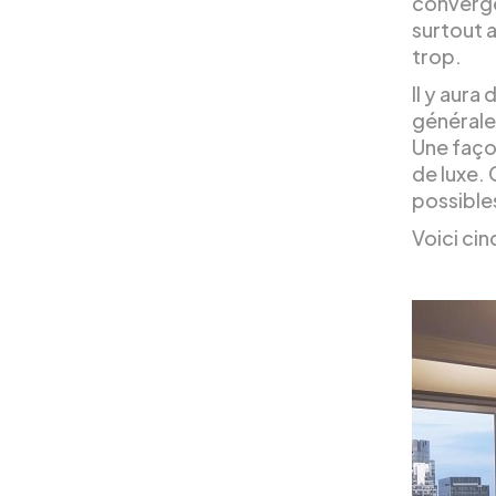
convergen
surtout a
trop.
Il y aura
générale
Une faço
de luxe.
possible
Voici cin