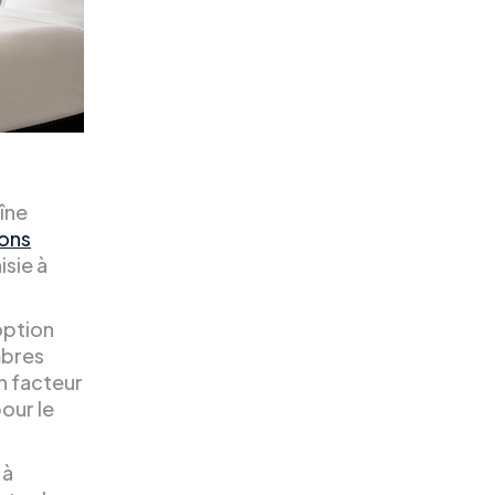
îne
ons
isie à
option
ambres
n facteur
pour le
 à