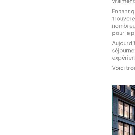
vraiment 
En tant q
trouverez
nombreus
pour le pl
Aujourd’h
séjourner
expérien
Voici tro