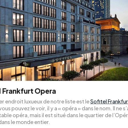
l Frankfurt Opera
r endroit luxueux de notre liste est le
Sofitel Frankfu
s pouvez le voir, il y a « opéra » dans le nom. Il ne s’
table opéra, mais il est situé dans le quartier de l’Opér
dans le monde entier.