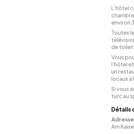
L’hôtel 
chambres 
environ 3
Toutes l
télévisio
de toilet
Vous pou
l’hôtel e
un restau
locaux à
Si vous 
turc au s
Détails 
Adresse
Am Kaise