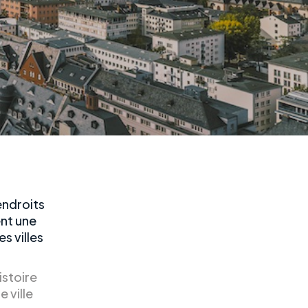
endroits
ent une
s villes
istoire
 ville