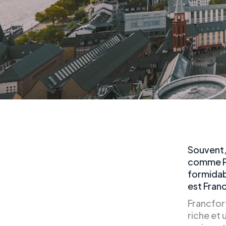
Souvent,
comme Par
formidab
est Fran
Francfort
riche et 