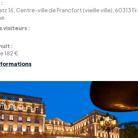
 :
z 16, Centre-ville de Francfort (vieille ville), 60313 F
ne.
 visiteurs :
nuit :
de 182 €
nformations