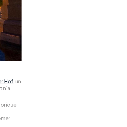
er Hof
, un
t n’a
storique
Römer