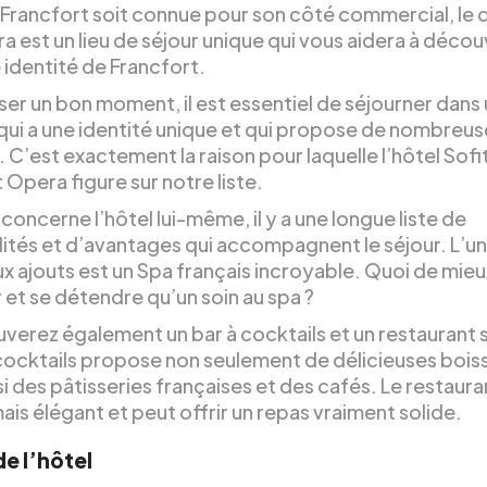
 Francfort soit connue pour son côté commercial, le q
a est un lieu de séjour unique qui vous aidera à découv
 identité de Francfort.
ser un bon moment, il est essentiel de séjourner dans
 qui a une identité unique et qui propose de nombreus
. C’est exactement la raison pour laquelle l’hôtel Sofi
 Opera figure sur notre liste.
 concerne l’hôtel lui-même, il y a une longue liste de
és et d’avantages qui accompagnent le séjour. L’un
x ajouts est un Spa français incroyable. Quoi de mieu
r et se détendre qu’un soin au spa ?
uverez également un bar à cocktails et un restaurant s
 cocktails propose non seulement de délicieuses bois
i des pâtisseries françaises et des cafés. Le restaura
ais élégant et peut offrir un repas vraiment solide.
de l’hôtel