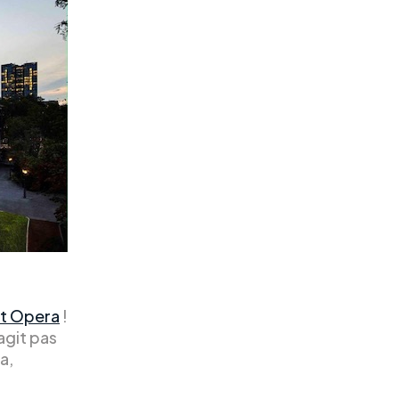
rt Opera
!
agit pas
a,