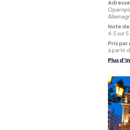
Adresse
Opernplat
Allemag
Note des
4.5 sur 5
Prix par 
à partir 
Plus d’i