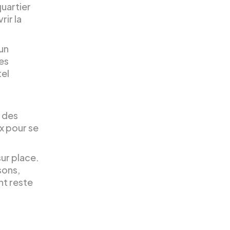
uartier
rir la
 un
es
tel
 des
x pour se
ur place.
sons,
nt reste