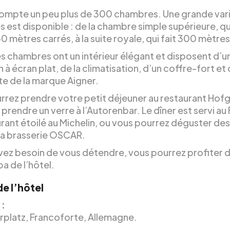
compte un peu plus de 300 chambres. Une grande var
est disponible : de la chambre simple supérieure, qui
0 mètres carrés, à la suite royale, qui fait 300 mètres
es chambres ont un intérieur élégant et disposent d’u
n à écran plat, de la climatisation, d’un coffre-fort et 
te de la marque Aigner.
rrez prendre votre petit déjeuner au restaurant Hof
t prendre un verre à l’Autorenbar. Le dîner est servi au 
rant étoilé au Michelin, ou vous pourrez déguster des
 la brasserie OSCAR.
avez besoin de vous détendre, vous pourrez profiter d
pa de l’hôtel.
de l’hôtel
 :
rplatz, Francoforte, Allemagne.