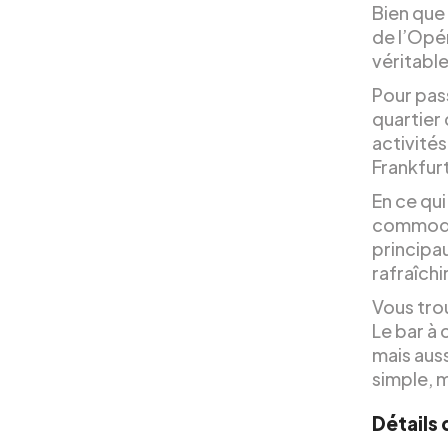
Bien que
de l’Opér
véritable
Pour pas
quartier
activités
Frankfurt
En ce qui
commodit
principau
rafraîchi
Vous tro
Le bar à
mais auss
simple, m
Détails 