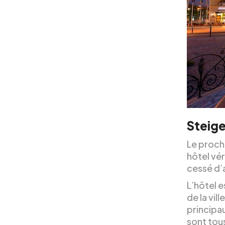
Steige
Le procha
hôtel vér
cessé d’a
L’hôtel e
de la vil
principa
sont tous