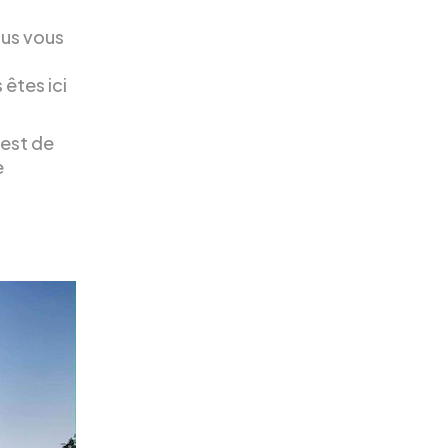
ous vous
êtes ici
 est de
e