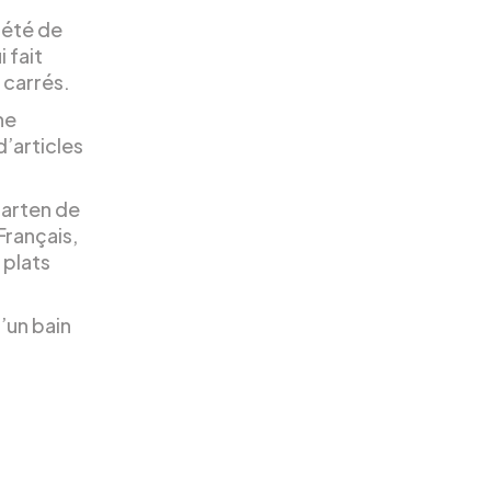
iété de
 fait
 carrés.
ne
d’articles
garten de
Français,
 plats
’un bain