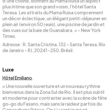
d’une colline, donnent au Mama Ruisa un aspect
plus intime que son grand voisin, l’hôtel Santa
Teresa. Les attraits du Mama Ruisa comprennent
un décor éclectique, un élégant petit-déjeuner en
plein air (environ 50 reais), une piscine de jardin et
des vues sur la baie de Guanabara. » – New York
Times.
Adresse : R. Santa Cristina, 132 – Santa Teresa, Rio
de Janeiro – RJ, 20241-250, Brésil.
Luxe
Hôtel Emiliano
.
« Une nouvelle ouverture et un nouveau rythme
bienvenus dans la Zona Sul de Rio. Il est plus subtil
et moderne pour contraster avec la scène de fête
go-go du Fasano, mais sans la raideur parfois du
Copacabana Palace. On s’y sent jeune et