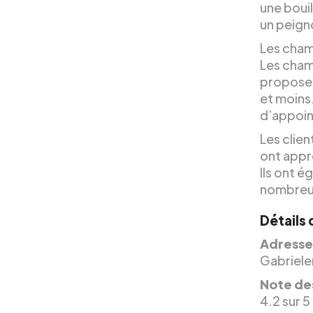
une bouil
un peign
Les cham
Les chamb
propose 
et moins
d’appoin
Les clien
ont appré
Ils ont 
nombreux
Détails 
Adresse
Gabriele
Note des
4.2 sur 5