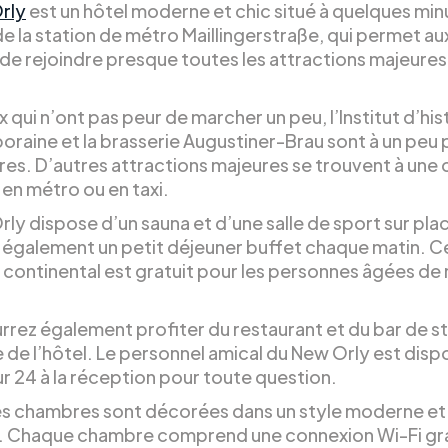
rly
est un hôtel moderne et chic situé à quelques min
e la station de métro Maillingerstraße, qui permet au
s de rejoindre presque toutes les attractions majeures
 qui n’ont pas peur de marcher un peu, l’Institut d’his
raine et la brasserie Augustiner-Brau sont à un peu 
es. D’autres attractions majeures se trouvent à une 
 en métro ou en taxi.
ly dispose d’un sauna et d’une salle de sport sur place
également un petit déjeuner buffet chaque matin. Ce
 continental est gratuit pour les personnes âgées de
rrez également profiter du restaurant et du bar de s
 de l’hôtel. Le personnel amical du New Orly est disp
r 24 à la réception pour toute question.
es chambres sont décorées dans un style moderne et
. Chaque chambre comprend une connexion Wi-Fi gra