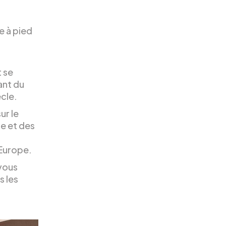
e à pied
t se
ant du
ècle.
ur le
re et des
’Europe.
 vous
s les