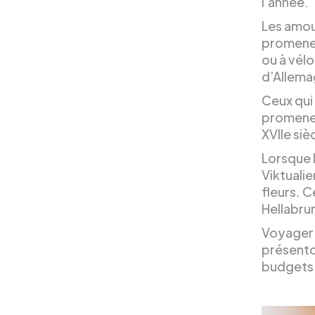
l’année.
Les amou
promener 
ou à vélo
d’Allema
Ceux qui 
promener
XVIIe siè
Lorsque l
Viktualie
fleurs. C
Hellabrun
Voyager 
présenton
budgets