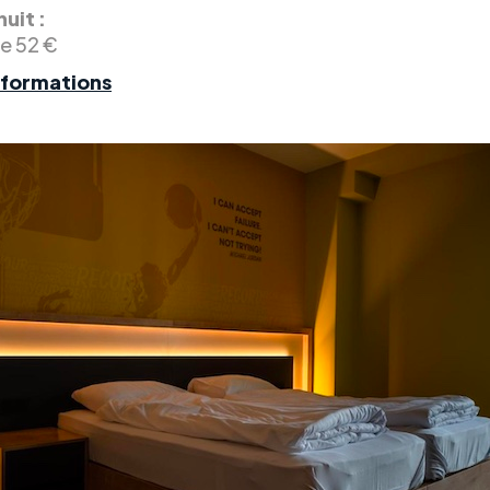
nuit :
de 52 €
nformations