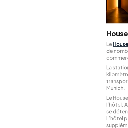
House
Le
House
de nombr
commerci
La stati
kilomètre
transpor
Munich.
Le House
l’hôtel.
se détend
L’hôtel 
supplém