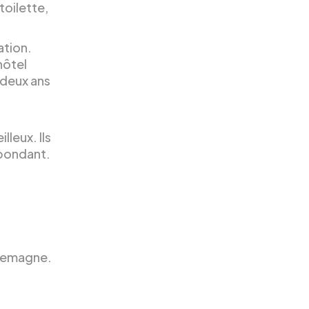
toilette,
ation.
hôtel
 deux ans
lleux. Ils
abondant.
llemagne.