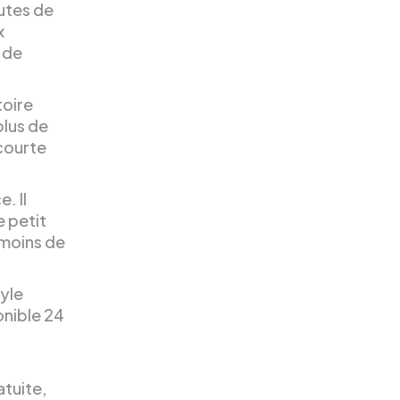
utes de
x
 de
toire
plus de
courte
. Il
 petit
 moins de
tyle
onible 24
tuite,