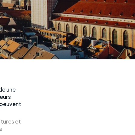
ède une
teurs
s peuvent
tures et
e