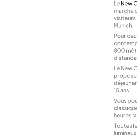
Le
New O
marche d
visiteur
Munich.
Pour ceux
contempo
800 mètr
distance
Le New Or
propose 
déjeuner
15 ans.
Vous pou
classique
heures su
Toutes l
lumineux