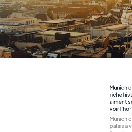
Munich e
riche hi
aiment s
voir l’ho
Munich c
palais à 