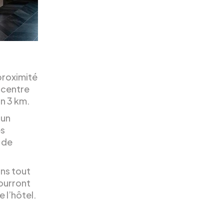
proximité
 centre
n 3 km.
’un
es
 de
ns tout
pourront
 l’hôtel.