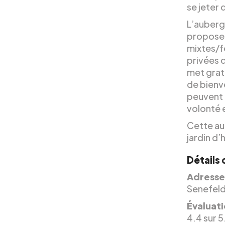
se jeter 
L’auberg
propose 
mixtes/f
privées 
met grat
de bienve
peuvent 
volonté 
Cette au
jardin d’
Détails
Adresse
Senefeld
Évaluati
4.4 sur 5