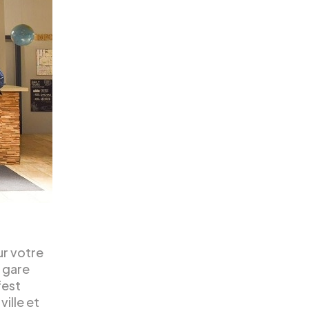
ur votre
a gare
fest
ville et