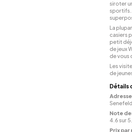
siroter 
sportifs.
superpos
La plupa
casiers p
petit dé
de jeux 
de vous 
Les visit
de jeune
Détails
Adresse
Senefeld
Note des
4.6 sur 5
Prix par 