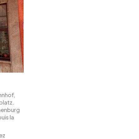
hnhof,
platz.
henburg
uis la
ez