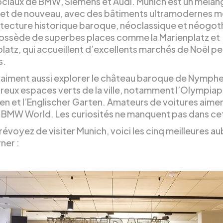
ociaux de BMW, Siemens et Audi. Munich est un mélan
 et de nouveau, avec des bâtiments ultramodernes m
itecture historique baroque, néoclassique et néogot
ossède de superbes places comme la Marienplatz et
latz, qui accueillent d’excellents marchés de Noël pe
s.
 aiment aussi explorer le château baroque de Nymph
reux espaces verts de la ville, notamment l’Olympiapa
en et l’Englischer Garten. Amateurs de voitures aimen
 BMW World. Les curiosités ne manquent pas dans cett
révoyez de visiter Munich, voici les cinq meilleures a
ner :