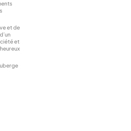
ments
s
ive et de
 d’un
ciété et
 heureux
’auberge
.