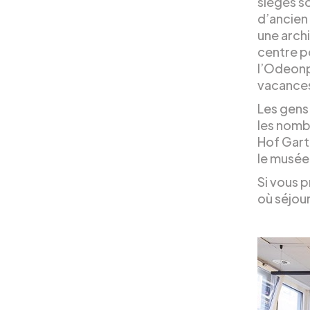
sièges s
d’ancien
une arch
centre p
l’Odeonp
vacance
Les gens
les nomb
Hof Gart
le musée
Si vous p
où séjour