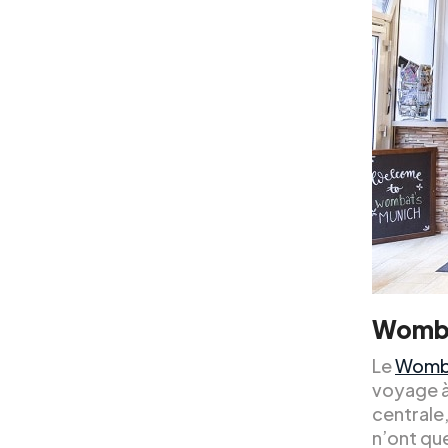
Womba
Le
Womba
voyage à
centrale
n’ont que