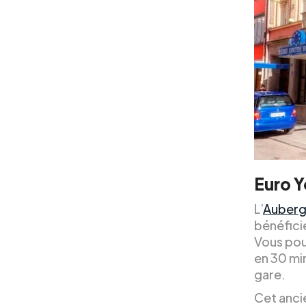
Euro Y
L’
Auberg
bénéfici
Vous pou
en 30 mi
gare.
Cet anci