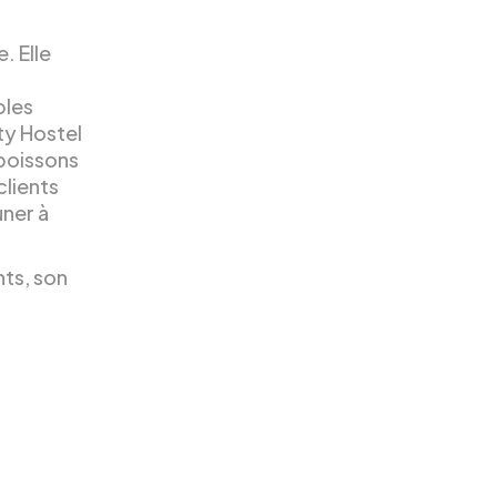
. Elle
bles
ty Hostel
 boissons
clients
ner à
ts, son