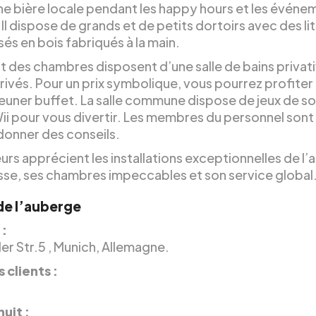
une bière locale pendant les happy hours et les événe
 Il dispose de grands et de petits dortoirs avec des lit
és en bois fabriqués à la main.
rt des chambres disposent d’une salle de bains privat
rivés. Pour un prix symbolique, vous pourrez profiter
jeuner buffet. La salle commune dispose de jeux de so
Wii pour vous divertir. Les membres du personnel sont
donner des conseils.
eurs apprécient les installations exceptionnelles de l
sse, ses chambres impeccables et son service global
 de l’auberge
 :
er Str.5 , Munich, Allemagne.
 clients :
.
nuit :