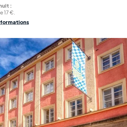
nuit :
de 17 €.
nformations