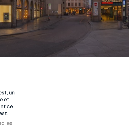
st, un
e et
ant ce
est.
ec les