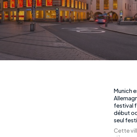
Munich es
Allemagn
festival 
début oct
seul fest
Cette vi