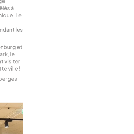
ge
êlés à
hique. Le
ndant les
enburg et
rk, le
t visiter
e ville !
uberges