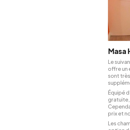
Masa H
Le suivan
offre un 
sont trè
suppléme
Équipé d
gratuite
Cependant
prix et 
Les cham