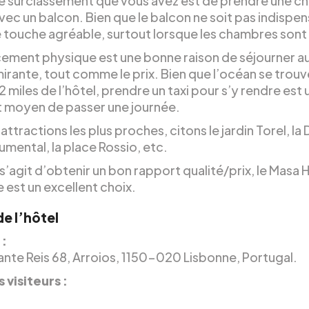
e surclassement que vous avez est de prendre une 
ec un balcon. Bien que le balcon ne soit pas indispen
e touche agréable, surtout lorsque les chambres sont
ement physique est une bonne raison de séjourner a
irante, tout comme le prix. Bien que l’océan se trouv
2 miles de l’hôtel, prendre un taxi pour s’y rendre est 
t moyen de passer une journée.
 attractions les plus proches, citons le jardin Torel, la
mental, la place Rossio, etc.
 s’agit d’obtenir un bon rapport qualité/prix, le Masa 
 est un excellent choix.
de l’hôtel
 :
rante Reis 68, Arroios, 1150-020 Lisbonne, Portugal.
 visiteurs :