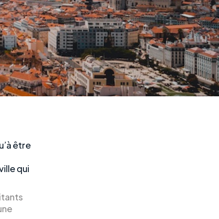
u’à être
ille qui
itants
une