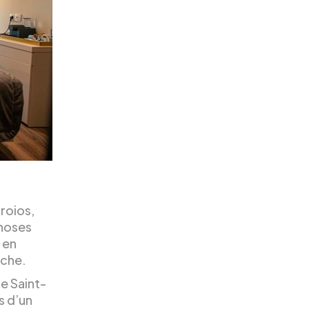
rroios,
choses
 en
rche.
de Saint-
s d’un