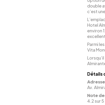
option d
double av
c’est un
L’emplac
Hotel Alm
environ 1
excellen
Parmi les
Vita Monu
Lorsqu’il
Almirante
Détails 
Adresse
Av. Almi
Note des
4.2 sur 5