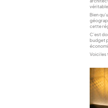
architec
véritabl
Bien qu’
géograph
cette ré
C’est do
budget p
économiq
Voici les