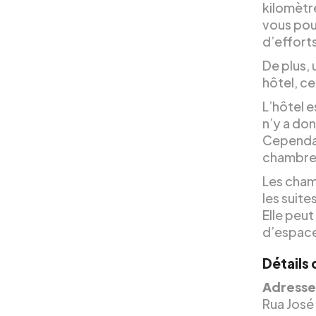
kilomètr
vous pou
d’effort
De plus,
hôtel, ce
L’hôtel e
n’y a don
Cependan
chambre 
Les cham
les suite
Elle peut
d’espace
Détails 
Adresse
Rua José