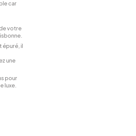
ble car
 de votre
Lisbonne.
 épuré, il
ez une
ns pour
e luxe.