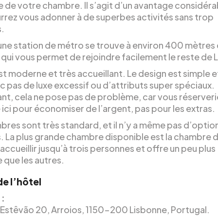
e de votre chambre. Il s’agit d’un avantage considéra
rrez vous adonner à de superbes activités sans trop
s.
 une station de métro se trouve à environ 400 mètres
 qui vous permet de rejoindre facilement le reste de 
st moderne et très accueillant. Le design est simple et
c pas de luxe excessif ou d’attributs super spéciaux.
t, cela ne pose pas de problème, car vous réserveri
ici pour économiser de l’argent, pas pour les extras.
bres sont très standard, et il n’y a même pas d’optio
s. La plus grande chambre disponible est la chambre d
 accueillir jusqu’à trois personnes et offre un peu plus
 que les autres.
de l’hôtel
 :
 Estêvão 20, Arroios, 1150-200 Lisbonne, Portugal.