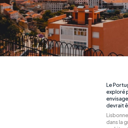
Le Portug
exploré 
envisagez
devrait ê
Lisbonne 
dans la 