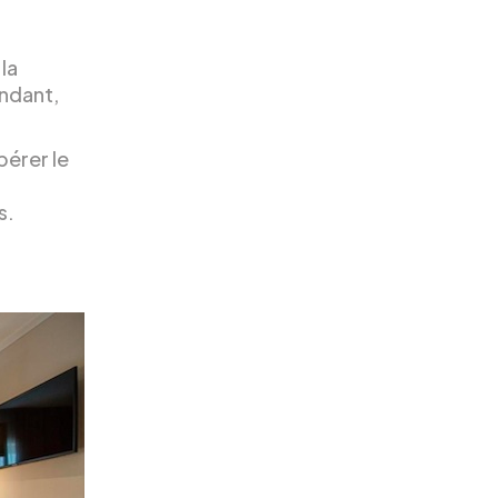
la
ndant,
bérer le
s.