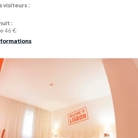
 visiteurs :
nuit :
de 46 €
nformations