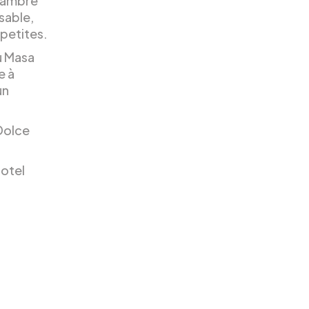
chambre
sable,
 petites.
u Masa
e à
un
 Dolce
Hotel