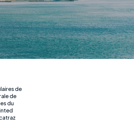
ulaires de
rale de
ues du
inted
lcatraz