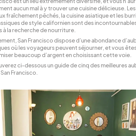
isco est un lieu extrêmement diversifié, et vous n’au
ent aucun mal à y trouver une cuisine délicieuse. Les 
x fraîchement pêchés, la cuisine asiatique et les burr
assiques de style californien sont des incontournable
 à la recherche de nourriture.
ment, San Francisco dispose d’une abondance d’au
ques où les voyageurs peuvent séjourner, et vous êtes
iser beaucoup d’argent en choisissant cette voie.
uverez ci-dessous un guide de cinq des meilleures a
 San Francisco.