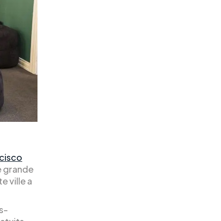
ncisco
ne grande
 ville a
s-