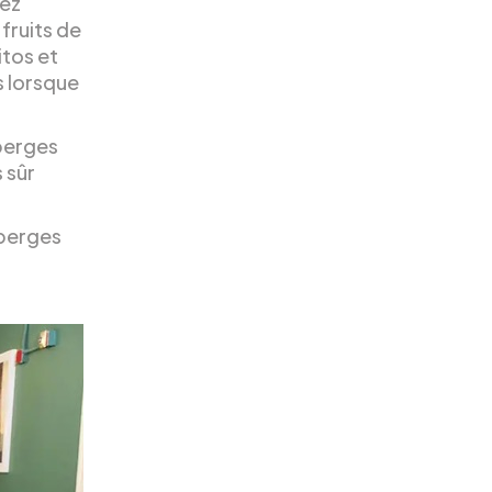
rez
fruits de
itos et
s lorsque
berges
 sûr
uberges