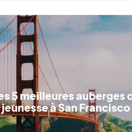
es 5 meilleures auberges 
jeunesse à San Francisco