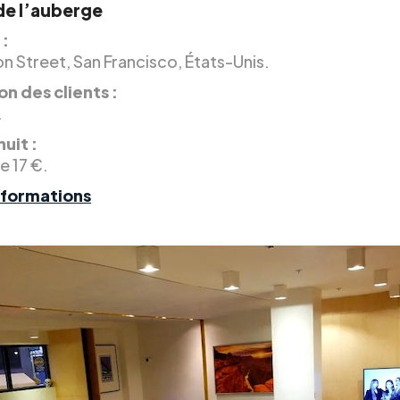
 de l’auberge
 :
n Street, San Francisco, États-Unis.
on des clients :
.
nuit :
de 17 €.
nformations