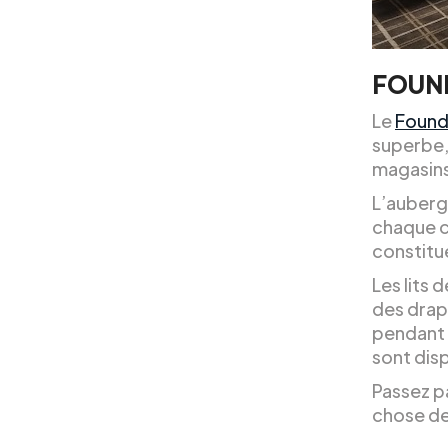
FOUND
Le
Found
superbe, 
magasin
L’auberge
chaque c
constitu
Les lits 
des drap
pendant 
sont dis
Passez p
chose de