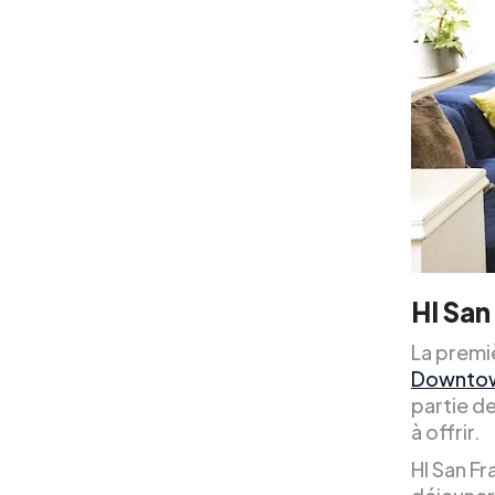
HI Sa
La premi
Downto
partie de
à offrir.
HI San F