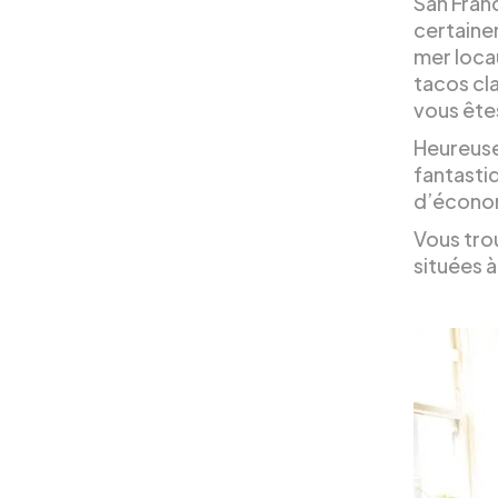
San Franc
certainem
mer locau
tacos cl
vous êtes
Heureuse
fantasti
d’économ
Vous tro
situées à