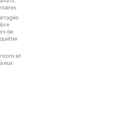
atuits,
taires.
partagés
mbre
ers de
nquiéter
rsions et
 à eux