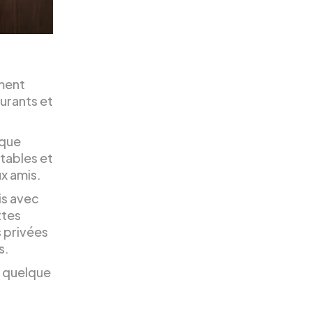
ment
aurants et
 que
tables et
x amis.
is avec
ttes
 privées
s.
z quelque