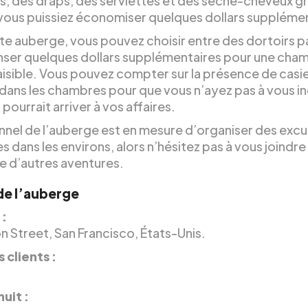
s, des draps, des serviettes et des sèche-cheveux gr
 vous puissiez économiser quelques dollars supplémen
te auberge, vous pouvez choisir entre des dortoirs 
ser quelques dollars supplémentaires pour une cha
aisible. Vous pouvez compter sur la présence de casi
 dans les chambres pour que vous n’ayez pas à vous i
 pourrait arriver à vos affaires.
nnel de l’auberge est en mesure d’organiser des excu
es dans les environs, alors n’hésitez pas à vous joindre
re d’autres aventures.
 de l’auberge
 :
n Street, San Francisco, États-Unis.
 clients :
.
nuit :