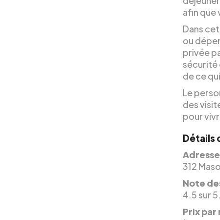
déjeuner
afin que
Dans cet
ou dépen
privée p
sécurité
de ce qui
Le perso
des visit
pour viv
Détails
Adresse
312 Maso
Note des
4.5 sur 5
Prix par 