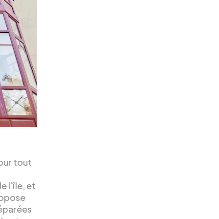
our tout
l’île, et
ropose
séparées