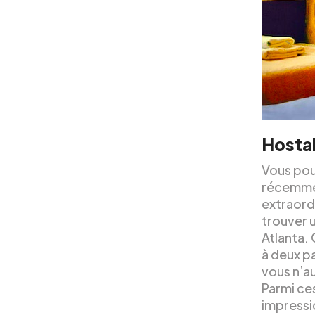
Hostal
Vous pou
récemmen
extraordi
trouver 
Atlanta.
à deux pa
vous n’a
Parmi ces
impressi