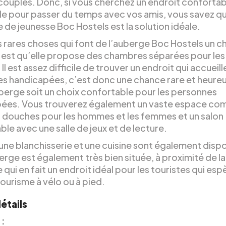
 couples. Donc, si vous cherchez un endroit confortab
e pour passer du temps avec vos amis, vous savez q
 de jeunesse Boc Hostels est la solution idéale.
s rares choses qui font de l’auberge Boc Hostels un c
x est qu’elle propose des chambres séparées pour les
l est assez difficile de trouver un endroit qui accueill
s handicapées, c’est donc une chance rare et heure
berge soit un choix confortable pour les personnes
ées. Vous trouverez également un vaste espace c
 douches pour les hommes et les femmes et un salon
le avec une salle de jeux et de lecture.
 une blanchisserie et une cuisine sont également disp
berge est également très bien située, à proximité de la
 qui en fait un endroit idéal pour les touristes qui esp
tourisme à vélo ou à pied.
étails
 :