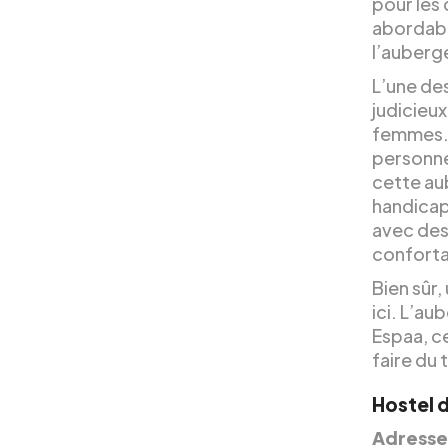
pour les
abordabl
l’auberge
L’une de
judicieu
femmes. I
personne
cette au
handicap
avec des
confortab
Bien sûr,
ici. L’au
Espaa, ce
faire du 
Hostel d
Adresse