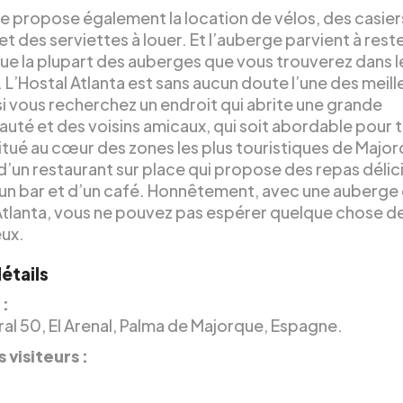
e propose également la location de vélos, des casier
et des serviettes à louer. Et l’auberge parvient à reste
ue la plupart des auberges que vous trouverez dans l
 L’Hostal Atlanta est sans aucun doute l’une des meill
si vous recherchez un endroit qui abrite une grande
té et des voisins amicaux, qui soit abordable pour t
situé au cœur des zones les plus touristiques de Major
d’un restaurant sur place qui propose des repas délic
n bar et d’un café. Honnêtement, avec une auberg
 Atlanta, vous ne pouvez pas espérer quelque chose de
eux.
étails
 :
ral 50, El Arenal, Palma de Majorque, Espagne.
 visiteurs :
.