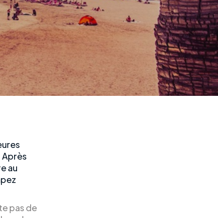
eures
. Après
re au
mpez
nte pas de