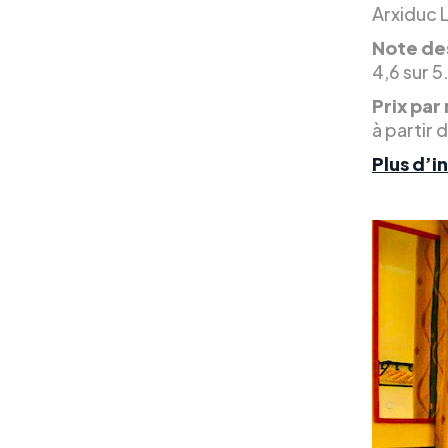
Arxiduc 
Note des
4,6 sur 5
Prix par 
à partir 
Plus d’i