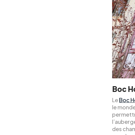
Boc Ho
Le
Boc Ho
le monde
permettra
l’auberg
des chamb