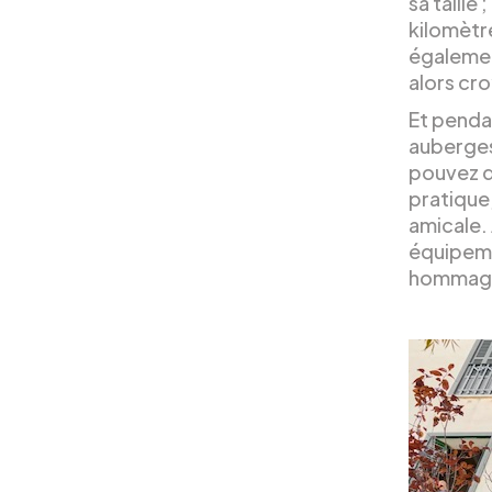
sa taille
kilomètre
égalemen
alors cr
Et penda
auberges
pouvez d
pratique
amicale. 
équipeme
hommage 