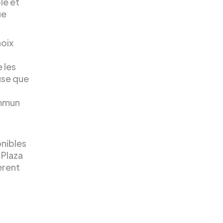
le et
ue
hoix
e les
use que
ommun
onibles
 Plaza
èrent