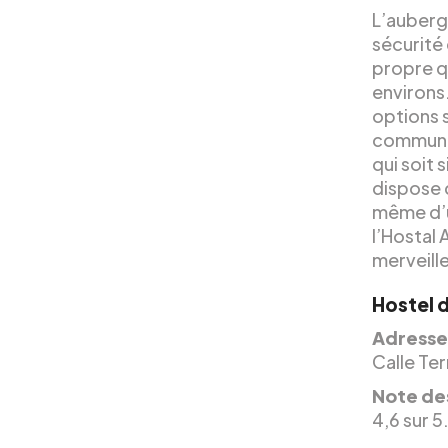
L’auberg
sécurité 
propre q
environs.
options 
communau
qui soit 
dispose 
même d’u
l’Hostal
merveill
Hostel d
Adresse
Calle Ter
Note des
4,6 sur 5