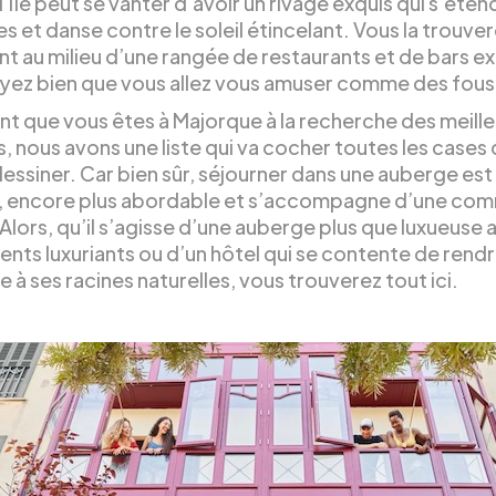
 ; l’île peut se vanter d’avoir un rivage exquis qui s’éten
s et danse contre le soleil étincelant. Vous la trouve
t au milieu d’une rangée de restaurants et de bars ex
oyez bien que vous allez vous amuser comme des fous
nt que vous êtes à Majorque à la recherche des meill
, nous avons une liste qui va cocher toutes les cases
essiner. Car bien sûr, séjourner dans une auberge est
, encore plus abordable et s’accompagne d’une co
Alors, qu’il s’agisse d’une auberge plus que luxueuse
nts luxuriants ou d’un hôtel qui se contente de rend
à ses racines naturelles, vous trouverez tout ici.