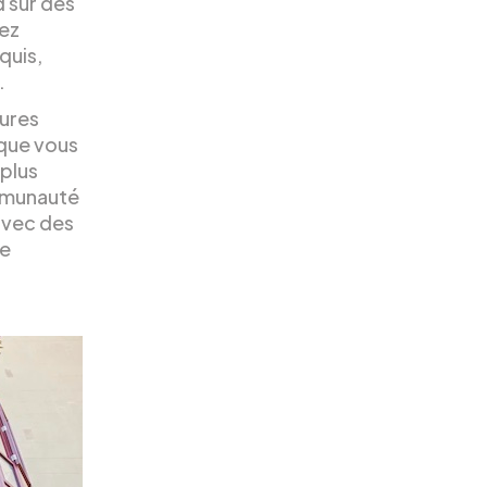
d sur des
rez
quis,
.
eures
 que vous
 plus
mmunauté
 avec des
re