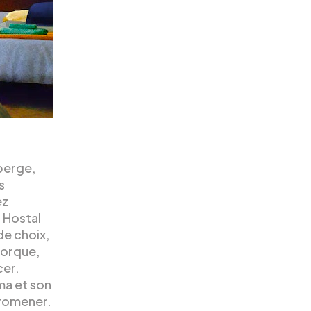
berge,
s
ez
 Hostal
de choix,
jorque,
cer.
ma et son
promener.