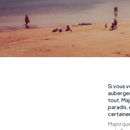
Si vous 
auberges 
tout, Maj
paradis,
certaine
Majorque 