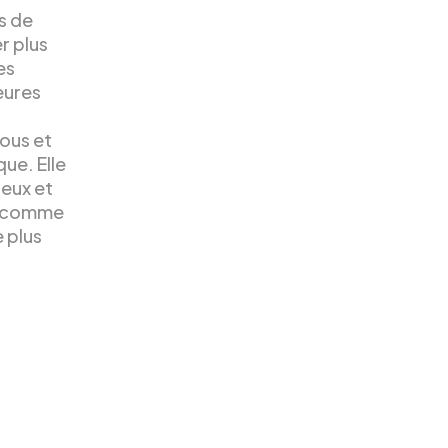
s de
r plus
es
eures
ous et
que. Elle
ieux et
e comme
 plus