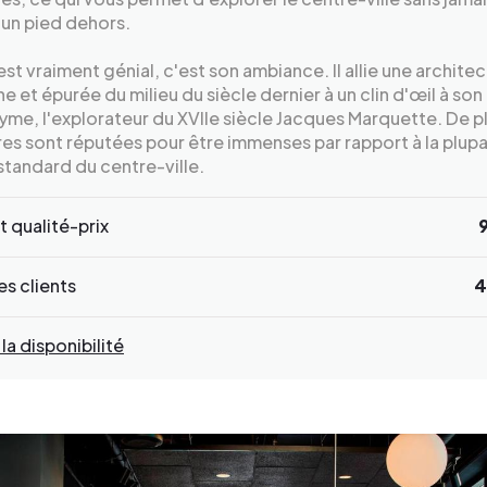
un pied dehors.
est vraiment génial, c'est son ambiance. Il allie une archite
 et épurée du milieu du siècle dernier à un clin d'œil à son
e, l'explorateur du XVIIe siècle Jacques Marquette. De pl
s sont réputées pour être immenses par rapport à la plupa
standard du centre-ville.
 qualité-prix
s clients
4
 la disponibilité