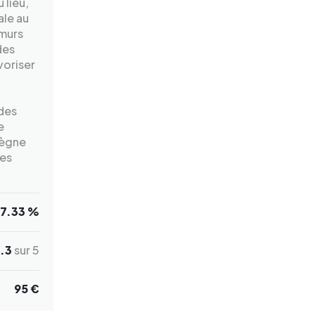
 lieu,
ale au
 murs
des
voriser
 des
e
règne
les
7.33 %
.3
sur 5
95 €