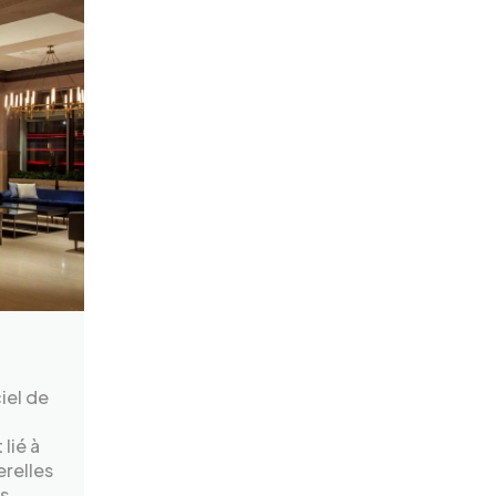
iel de
lié à
erelles
is