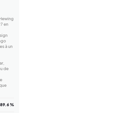
e Hewing
97 en
esign
cago
es à un
ar,
eu de
de
ique
89.6 %