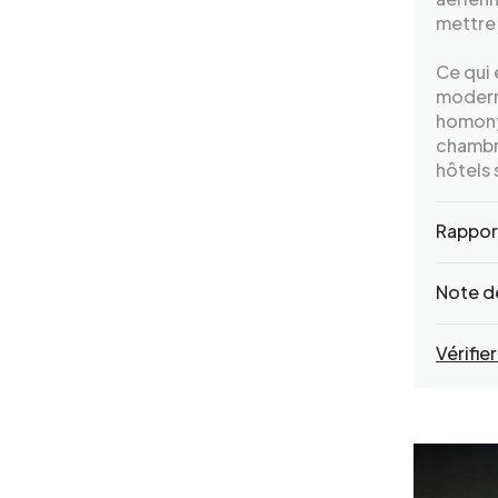
mettre 
Ce qui 
moderne
homonym
chambre
hôtels 
Rapport
Note de
Vérifier