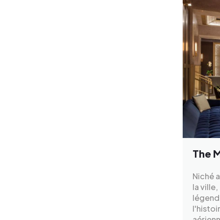
The M
Niché a
la vill
légenda
l'histo
aérienn