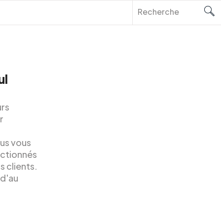
ul
urs
r
ous vous
ectionnés
s clients.
 d'au