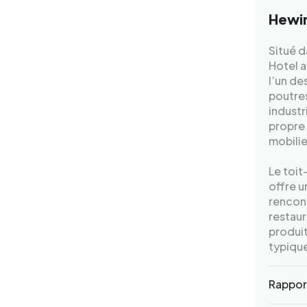
Hewin
Situé d
Hotel a
l’un de
poutres
industr
propre 
mobilie
Le toit
offre un
rencont
restaur
produi
typiqu
Rapport