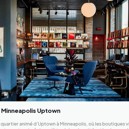
 Minneapolis Uptown
 quartier animé d’Uptown à Minneapolis, où les boutiques 