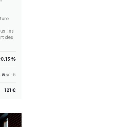
cture
us, les
rt des
90.13 %
.5
sur 5
121 €