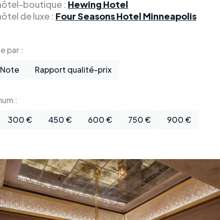
 hôtel-boutique :
Hewing Hotel
hôtel de luxe :
Four Seasons Hotel Minneapolis
te par :
Note
Rapport qualité-prix
mum :
300 €
450 €
600 €
750 €
900 €