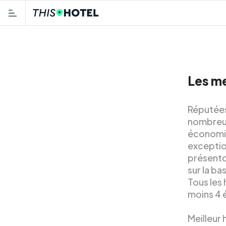
Les me
Réputées
nombreux 
économie
exception
présenton
sur la ba
Tous les
moins 4 é
Meilleur