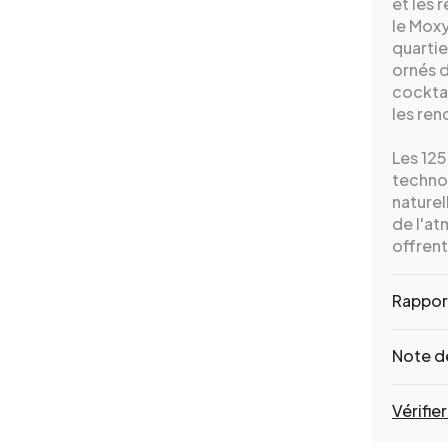
et les 
le Moxy
quartie
ornés d
cocktai
les ren
Les 125
technol
naturel
de l'at
offrent
Rapport
Note de
Vérifier