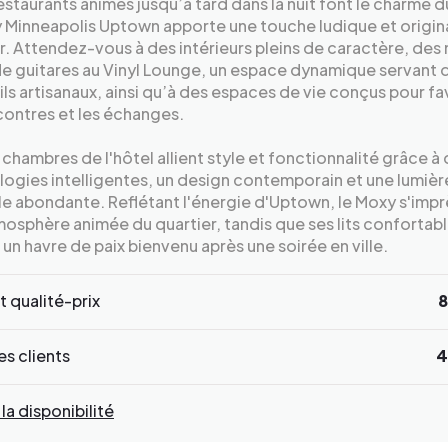
restaurants animés jusqu’à tard dans la nuit font le charme du
 Minneapolis Uptown apporte une touche ludique et origin
r. Attendez-vous à des intérieurs pleins de caractère, des
e guitares au Vinyl Lounge, un espace dynamique servant 
ls artisanaux, ainsi qu’à des espaces de vie conçus pour fa
contres et les échanges.
 chambres de l'hôtel allient style et fonctionnalité grâce à
ogies intelligentes, un design contemporain et une lumièr
le abondante. Reflétant l'énergie d'Uptown, le Moxy s'imp
mosphère animée du quartier, tandis que ses lits confortab
 un havre de paix bienvenu après une soirée en ville.
 qualité-prix
8
s clients
4
 la disponibilité