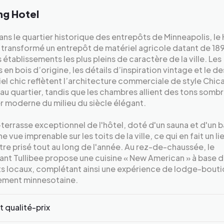
g Hotel
ans le quartier historique des entrepôts de Minneapolis, l
 transformé un entrepôt de matériel agricole datant de 18
s établissements les plus pleins de caractère de la ville. Les
 en bois d’origine, les détails d’inspiration vintage et le d
iel chic reflètent l’architecture commerciale de style Chi
au quartier, tandis que les chambres allient des tons sombr
r moderne du milieu du siècle élégant.
-terrasse exceptionnel de l'hôtel, doté d'un sauna et d'un b
e vue imprenable sur les toits de la ville, ce qui en fait un li
re prisé tout au long de l'année. Au rez-de-chaussée, le
ant Tullibee propose une cuisine « New American » à base 
ts locaux, complétant ainsi une expérience de lodge-bout
ement minnesotaine.
 qualité-prix