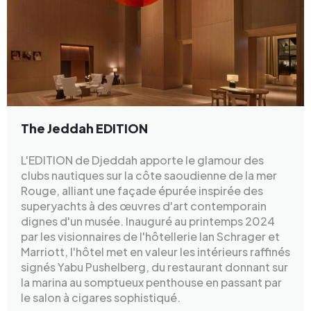
The Jeddah EDITION
L'EDITION de Djeddah apporte le glamour des
clubs nautiques sur la côte saoudienne de la mer
Rouge, alliant une façade épurée inspirée des
superyachts à des œuvres d'art contemporain
dignes d'un musée. Inauguré au printemps 2024
par les visionnaires de l'hôtellerie Ian Schrager et
Marriott, l'hôtel met en valeur les intérieurs raffinés
signés Yabu Pushelberg, du restaurant donnant sur
la marina au somptueux penthouse en passant par
le salon à cigares sophistiqué.