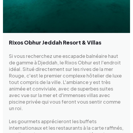
Rixos Obhur Jeddah Resort & Villas
Si vous recherchez une escapade balnéaire haut
de gamme à Djeddah, le Rixos Obhur est l'endroit
idéal. Situé directement sur les rives de la mer
Rouge, c'est le premier complexe hôtelier de luxe
tout compris de la ville. L'ambiance y est très
animée et conviviale, avec de superbes suites
avec vue sur la mer et d'immenses villas avec
piscine privée qui vous feront vous sentir comme
un roi.
Les gourmets apprécieront les buffets
internationaux et les restaurants à la carte raffinés,