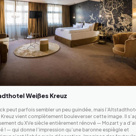
adthotel Weißes Kreuz
ck peut parfois sembler un peu guindée, mais l’Altstadthot
Kreuz vient complètement bouleverser cette image. Il s’ag
sement du XVe siècle entièrement rénové — Mozart y a d’ai
é ! — qui donne l’impression qu’une baronne espiègle et