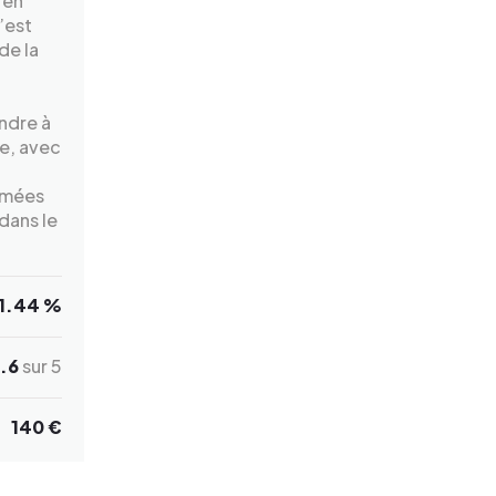
 en
’est
de la
ndre à
re, avec
imées
dans le
1.44 %
.6
sur 5
140 €