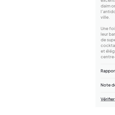
excentr
daim or
l’antid
ville.
Une foi
leur ba
de supe
cockta
et élég
centre-
Rapport
Note de
Vérifier