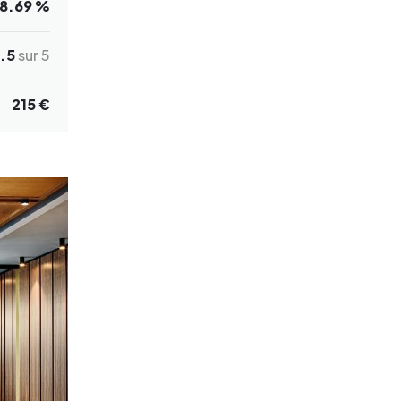
8.69 %
.5
sur 5
215 €