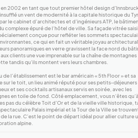
en 2002 en tant que tout premier hôtel design d’Innsbruc
insufflé un vent de modernité à la capitale historique du Tyr
ar le cabinet d’architectes et d’ingénieurs ATP, le bâtimen
du complexe épuré de l’hôtel de ville. Sa façade vitrée sais
pécialement conçue pour refléter les sommets spectaculai
nvironnantes, ce qui en fait un véritable joyau architectura
urs panoramiques en verre gravissent la face nord du bât
 aux clients une vue imprenable sur la chaîne de montagnes 
te tandis qu’ils montent vers leurs chambres.
u de l’établissement est le bar américain « 5th Floor » et sa
e sur le toit, un lieu animé réputé pour ses petits-déjeuners
ux et ses cocktails artisanaux servis en soirée, avec les
nes en toile de fond. Côté emplacement, vous n’êtes qu’
s pas du célèbre Toit d’Or et de la vieille ville historique, 
spectaculaire Palais impérial et la Tour de la Ville se trouven
 de la rue. C’est le point de départ idéal pour allier culture 
oration alpine.