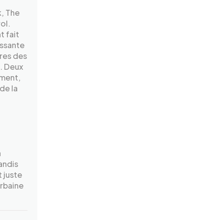
k, The
ol.
t fait
issante
res des
l. Deux
iment,
de la
à
tandis
t juste
urbaine