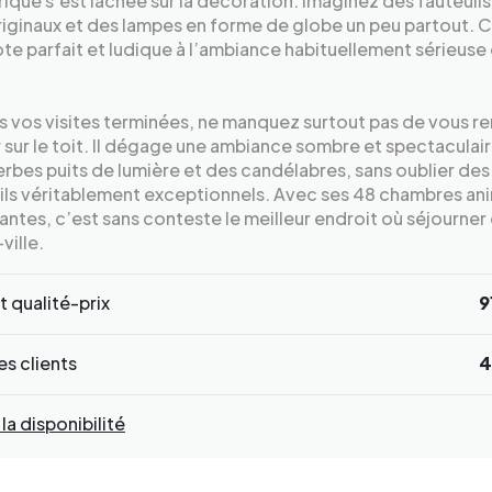
ique s’est lâchée sur la décoration. Imaginez des fauteuils
iginaux et des lampes en forme de globe un peu partout. C
ote parfait et ludique à l’ambiance habituellement sérieuse 
s vos visites terminées, ne manquez surtout pas de vous re
r sur le toit. Il dégage une ambiance sombre et spectaculai
rbes puits de lumière et des candélabres, sans oublier des
ils véritablement exceptionnels. Avec ses 48 chambres an
antes, c’est sans conteste le meilleur endroit où séjourner 
ville.
 qualité-prix
9
s clients
4
 la disponibilité