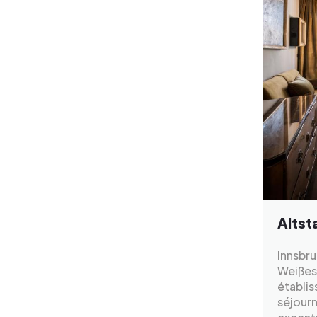
Altst
Innsbru
Weißes 
établis
séjourn