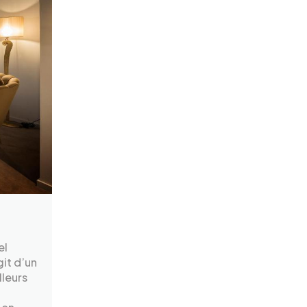
el
it d’un
lleurs