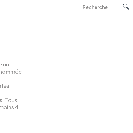
e un
 renommée
 les
s. Tous
moins 4