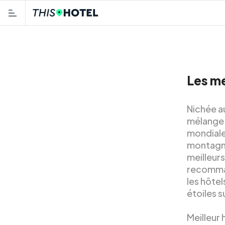
Les me
Nichée au
mélange 
mondiale 
montagne
meilleurs
recommand
les hôte
étoiles s
Meilleur