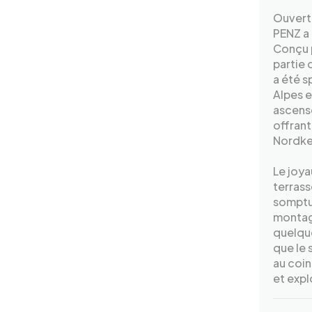
Ouvert 
PENZ a 
Conçu p
partie 
a été s
Alpes e
ascense
offrant
Nordket
Le joya
terrass
somptue
montag
quelque
que le 
au coin
et expl