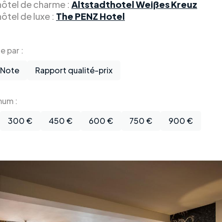
 hôtel de charme :
Altstadthotel Weißes Kreuz
hôtel de luxe :
The PENZ Hotel
te par :
Note
Rapport qualité-prix
mum :
300 €
450 €
600 €
750 €
900 €