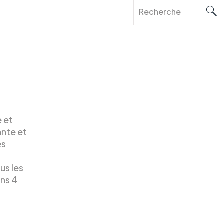
 et
ante et
es
us les
ns 4