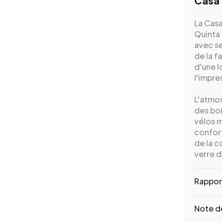
Casa
La Casa
Quinta
avec s
de la f
d'une l
l'impre
L'atmos
des boi
vélos m
confort
de la c
verre d
Rapport
Note de