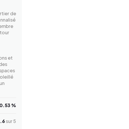
rtier de
nnalisé
membre
utour
ons et
 des
espaces
leillé
 un
0.53 %
.6
sur 5