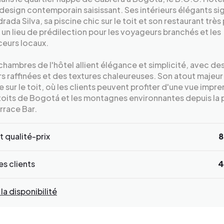
 design contemporain saisissant. Ses intérieurs élégants si
drada Silva, sa piscine chic sur le toit et son restaurant très 
 un lieu de prédilection pour les voyageurs branchés et les
ceurs locaux.
chambres de l'hôtel allient élégance et simplicité, avec de
s raffinées et des textures chaleureuses. Son atout majeur 
e sur le toit, où les clients peuvent profiter d'une vue impr
 toits de Bogotá et les montagnes environnantes depuis la 
errace Bar.
 qualité-prix
8
s clients
4
 la disponibilité