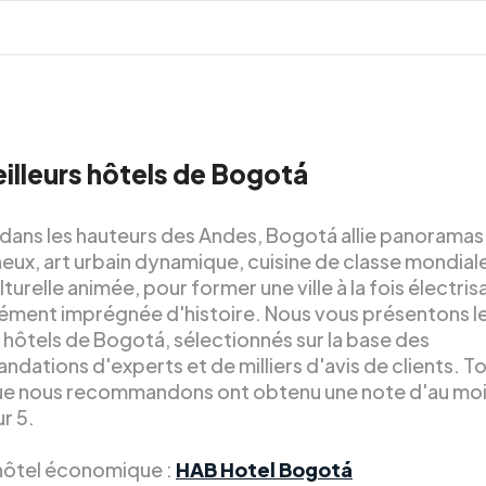
illeurs hôtels de Bogotá
dans les hauteurs des Andes, Bogotá allie panoramas
ux, art urbain dynamique, cuisine de classe mondiale
turelle animée, pour former une ville à la fois électris
ment imprégnée d'histoire. Nous vous présentons l
 hôtels de Bogotá, sélectionnés sur la base des
ations d'experts et de milliers d'avis de clients. To
ue nous recommandons ont obtenu une note d'au moi
ur 5.
 hôtel économique :
HAB Hotel Bogotá