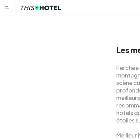
Les me
Perchée 
montagne
scène cul
profondé
meilleurs
recommand
hôtels q
étoiles s
Meilleur