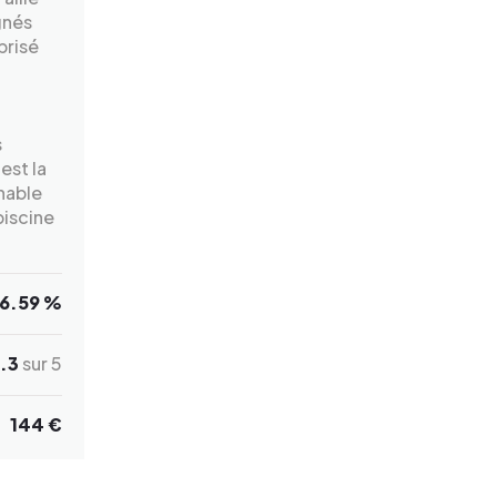
gnés
prisé
s
est la
enable
piscine
6.59 %
.3
sur 5
144 €