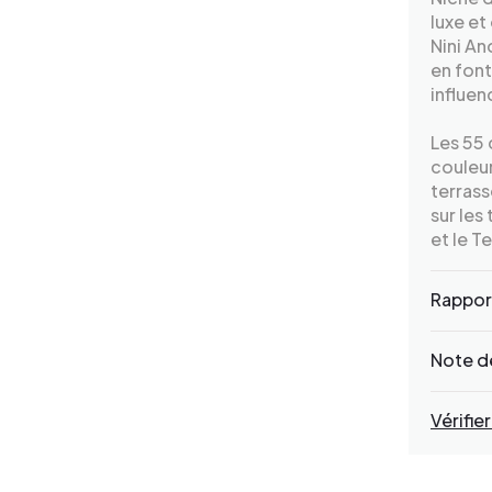
luxe et
Nini An
en font
influen
Les 55 
couleur
terrass
sur les
et le T
Rapport
Note de
Vérifier