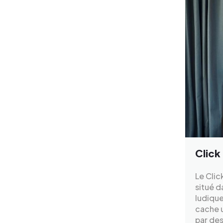
Click
Le Clic
situé d
ludique
cache u
par des