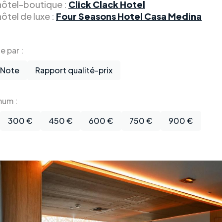
 hôtel-boutique :
Click Clack Hotel
hôtel de luxe :
Four Seasons Hotel Casa Medina
te par :
Note
Rapport qualité-prix
mum :
300 €
450 €
600 €
750 €
900 €