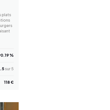
s plats
ations
burgers
aisant
90.19 %
.5
sur 5
118 €