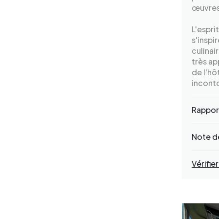
œuvres
L'espri
s'inspi
culinai
très ap
de l'hô
incont
Rapport
Note de
Vérifier