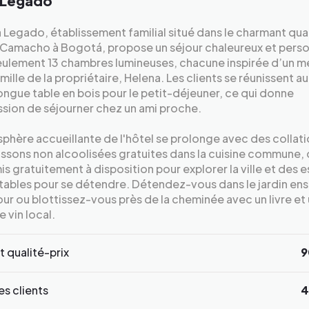
 Legado
 Legado, établissement familial situé dans le charmant qua
 Camacho à Bogotá, propose un séjour chaleureux et perso
eulement 13 chambres lumineuses, chacune inspirée d’un 
amille de la propriétaire, Helena. Les clients se réunissent a
ongue table en bois pour le petit-déjeuner, ce qui donne
ssion de séjourner chez un ami proche.
phère accueillante de l'hôtel se prolonge avec des collati
ssons non alcoolisées gratuites dans la cuisine commune,
is gratuitement à disposition pour explorer la ville et des 
ables pour se détendre. Détendez-vous dans le jardin enso
our ou blottissez-vous près de la cheminée avec un livre et
e vin local.
 qualité-prix
9
s clients
4