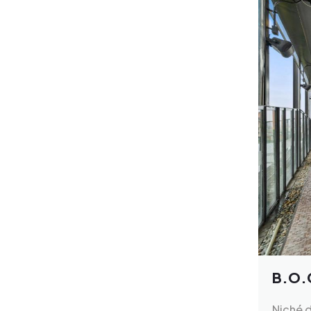
B.O.
Niché d