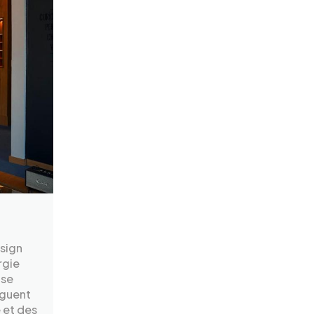
esign
rgie
 se
inguent
 et des