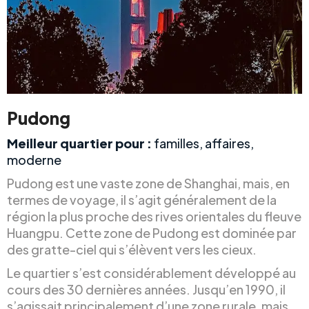
Pudong
Meilleur quartier pour :
familles, affaires,
moderne
Pudong est une vaste zone de Shanghai, mais, en
termes de voyage, il s’agit généralement de la
région la plus proche des rives orientales du fleuve
Huangpu. Cette zone de Pudong est dominée par
des gratte-ciel qui s’élèvent vers les cieux.
Le quartier s’est considérablement développé au
cours des 30 dernières années. Jusqu’en 1990, il
s’agissait principalement d’une zone rurale, mais