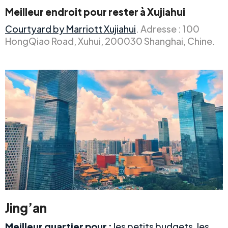
Meilleur endroit pour rester à Xujiahui
Courtyard by Marriott Xujiahui
. Adresse : 100
HongQiao Road, Xuhui, 200030 Shanghai, Chine.
Jing’an
Meilleur quartier pour :
les petits budgets, les