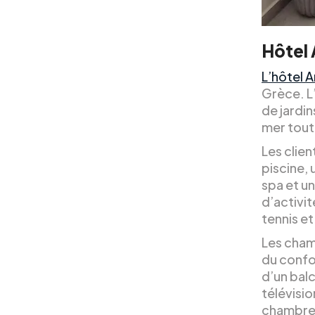
Hôtel 
L’hôtel A
Grèce. L’
de jardin
mer tout
Les clie
piscine, 
spa et u
d’activit
tennis et
Les cham
du confo
d’un balc
télévisio
chambres