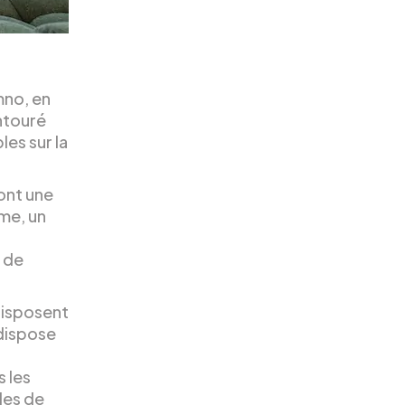
mno, en
entouré
les sur la
ont une
rme, un
s de
disposent
dispose
s les
les de