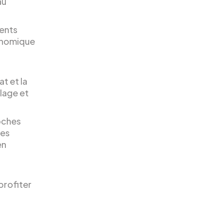
au
ents
conomique
t et la
plage et
oches
des
en
profiter