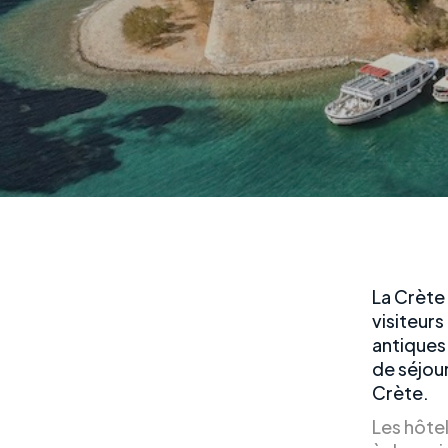
La Crète 
visiteur
antiques 
de séjou
Crète.
Les hôte