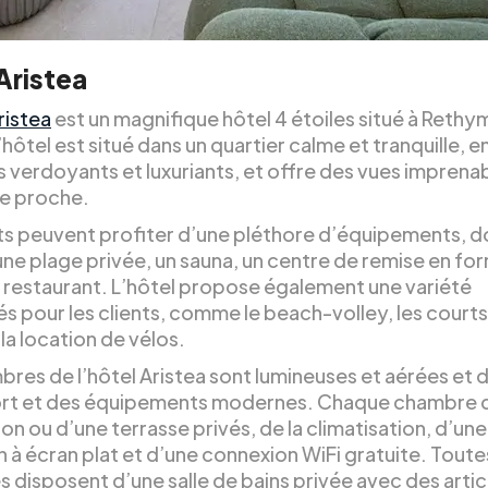
Aristea
ristea
est un magnifique hôtel 4 étoiles situé à Rethy
hôtel est situé dans un quartier calme et tranquille, 
s verdoyants et luxuriants, et offre des vues imprenab
e proche.
nts peuvent profiter d’une pléthore d’équipements, d
une plage privée, un sauna, un centre de remise en fo
n restaurant. L’hôtel propose également une variété
és pour les clients, comme le beach-volley, les court
 la location de vélos.
bres de l’hôtel Aristea sont lumineuses et aérées et 
rt et des équipements modernes. Chaque chambre 
on ou d’une terrasse privés, de la climatisation, d’une
n à écran plat et d’une connexion WiFi gratuite. Toute
 disposent d’une salle de bains privée avec des artic