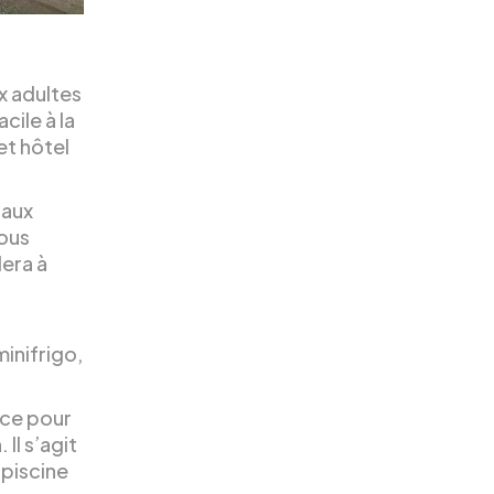
x adultes
cile à la
et hôtel
 aux
vous
dera à
s
inifrigo,
ace pour
Il s’agit
 piscine