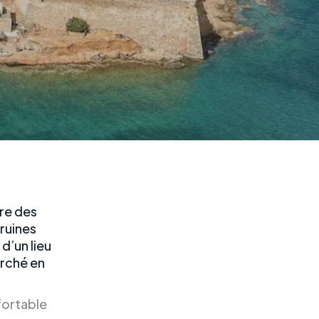
ire des
 ruines
d’un lieu
arché en
fortable