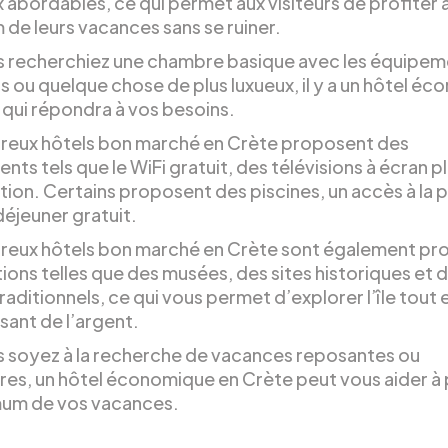
x abordables, ce qui permet aux visiteurs de profiter 
de leurs vacances sans se ruiner.
 recherchiez une chambre basique avec les équipem
s ou quelque chose de plus luxueux, il y a un hôtel é
 qui répondra à vos besoins.
eux hôtels bon marché en Crète proposent des
ts tels que le WiFi gratuit, des télévisions à écran pla
tion. Certains proposent des piscines, un accès à la 
déjeuner gratuit.
eux hôtels bon marché en Crète sont également pr
ions telles que des musées, des sites historiques et 
traditionnels, ce qui vous permet d’explorer l’île tout 
ant de l’argent.
 soyez à la recherche de vacances reposantes ou
res, un hôtel économique en Crète peut vous aider à 
um de vos vacances.