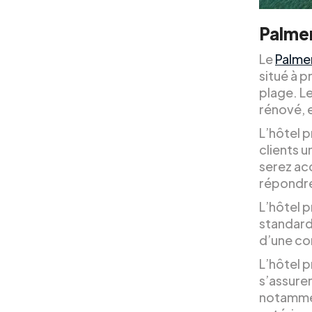
Palme
Le
Palme
situé à p
plage. L
rénové, 
L’hôtel 
clients u
serez acc
répondre
L’hôtel 
standard
d’une con
L’hôtel 
s’assurer
notammen