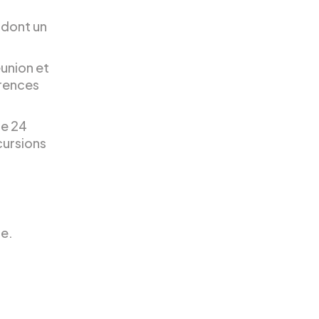
 dont un
union et
érences
te 24
cursions
ce.