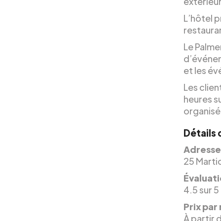
extérieu
L’hôtel 
restauran
Le Palme
d’événem
et les é
Les clie
heures su
organisée
Détails 
Adresse
25 Marti
Évaluati
4.5 sur 5
Prix par 
À partir 