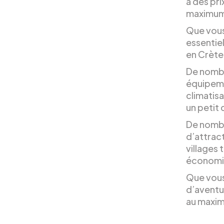
à des pri
maximum 
Que vous
essentiel
en Crète
De nombr
équipemen
climatisa
un petit 
De nombr
d’attract
villages 
économis
Que vous
d’aventu
au maxim