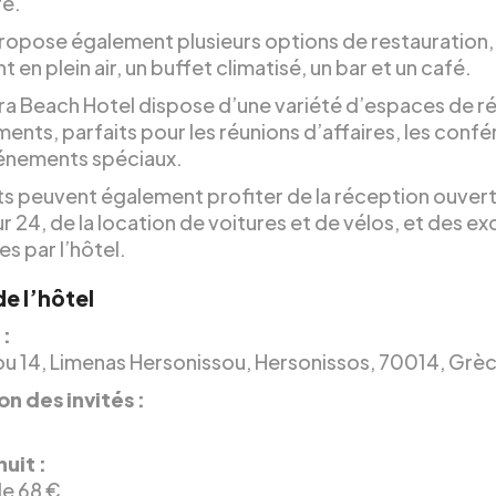
re.
propose également plusieurs options de restauration,
t en plein air, un buffet climatisé, un bar et un café.
ra Beach Hotel dispose d’une variété d’espaces de ré
ents, parfaits pour les réunions d’affaires, les conf
vénements spéciaux.
nts peuvent également profiter de la réception ouver
r 24, de la location de voitures et de vélos, et des ex
s par l’hôtel.
de l’hôtel
 :
ou 14, Limenas Hersonissou, Hersonissos, 70014, Grè
on des invités :
nuit :
de 68 €