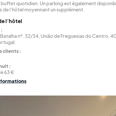
 buffet quotidien. Un parking est également disponib
nts de l’hôtel moyennant un supplément.
de l’hôtel
 :
 Batalha nº. 32/34, União de Freguesias do Centro, 
ortugal.
 clients :
nuit :
de 63 €
nformations