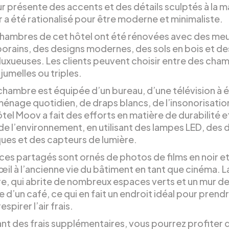
ur présente des accents et des détails sculptés à la m
ur a été rationalisé pour être moderne et minimaliste.
chambres de cet hôtel ont été rénovées avec des me
rains, des designs modernes, des sols en bois et des
 luxueuses. Les clients peuvent choisir entre des cha
jumelles ou triples.
hambre est équipée d’un bureau, d’une télévision à 
ménage quotidien, de draps blancs, de l’insonorisatio
ôtel Moov a fait des efforts en matière de durabilité e
de l’environnement, en utilisant des lampes LED, des
ues et des capteurs de lumière.
ces partagés sont ornés de photos de films en noir et
’œil à l’ancienne vie du bâtiment en tant que cinéma. L
re, qui abrite de nombreux espaces verts et un mur de
 d’un café, ce qui en fait un endroit idéal pour prend
espirer l’air frais.
t des frais supplémentaires, vous pourrez profiter d