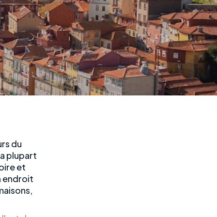
urs du
la plupart
oire et
n endroit
maisons,