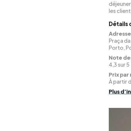
déjeuner
les clie
Détails 
Adresse
Praça da
Porto, P
Note des
4,3 sur 5
Prix par 
À partir 
Plus d’i