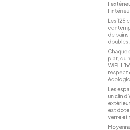
l’extérie
l’intérie
Les 125 
contempo
de bains
doubles, 
Chaque c
plat, du 
WiFi. L’h
respect 
écologiq
Les espa
un clin d
extérieu
est dotée
verre et r
Moyennan