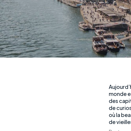
Aujourd’h
monde ent
des capit
de curios
où la be
de vieill