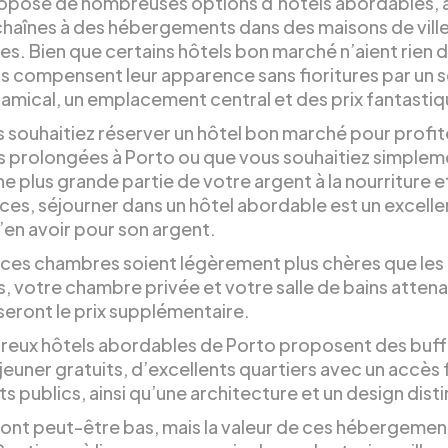
opose de nombreuses options d’hôtels abordables, a
chaînes à des hébergements dans des maisons de vill
es. Bien que certains hôtels bon marché n’aient rien 
ils compensent leur apparence sans fioritures par un 
 amical, un emplacement central et des prix fantastiq
 souhaitiez réserver un hôtel bon marché pour profit
 prolongées à Porto ou que vous souhaitiez simplem
ne plus grande partie de votre argent à la nourriture e
ces, séjourner dans un hôtel abordable est un excelle
en avoir pour son argent.
 ces chambres soient légèrement plus chères que les
, votre chambre privée et votre salle de bains atten
ront le prix supplémentaire.
eux hôtels abordables de Porto proposent des buff
euner gratuits, d’excellents quartiers avec un accès 
s publics, ainsi qu’une architecture et un design disti
 sont peut-être bas, mais la valeur de ces hébergemen