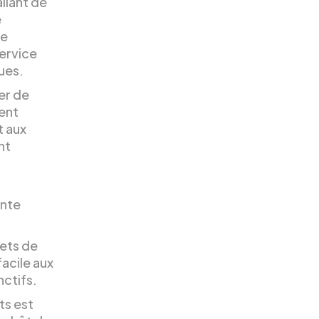
llant de
e
de
service
ues.
er de
ent
t aux
nt
ante
ets de
facile aux
nctifs.
ts est