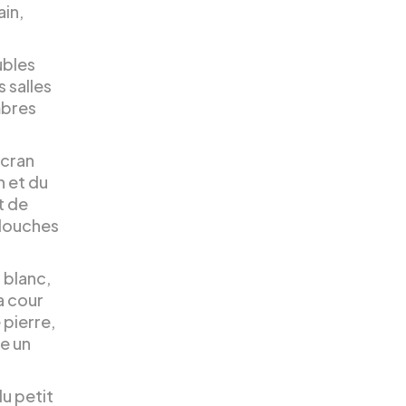
ain,
ubles
 salles
mbres
écran
n et du
t de
 douches
 blanc,
a cour
 pierre,
re un
u petit