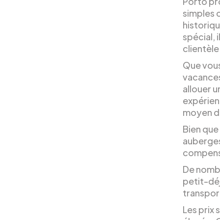
Porto pr
simples 
historiqu
spécial, 
clientèle
Que vous
vacances
allouer u
expérien
moyen d’
Bien que
auberges
compense
De nombr
petit-déj
transport
Les prix