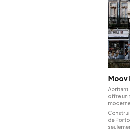
Moov 
Abritant
offre un
moderne
Construit
de Porto
seulemen