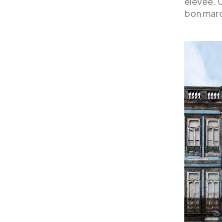
élevée. C
bon marc