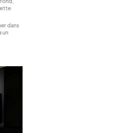
 fond,
cette
ner dans
à un