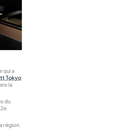
e qui a
att Tokyo
ans la
ès du
52e
la région.