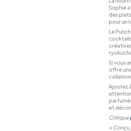
La nourri
Sophie a
des plats
pour un l
Le Punch 
cocktail
créatives
ryokuch
Si vous a
offre une
collation
Ajoutez à
attentio
parfumés 
et décon
Critique
« Conçu p