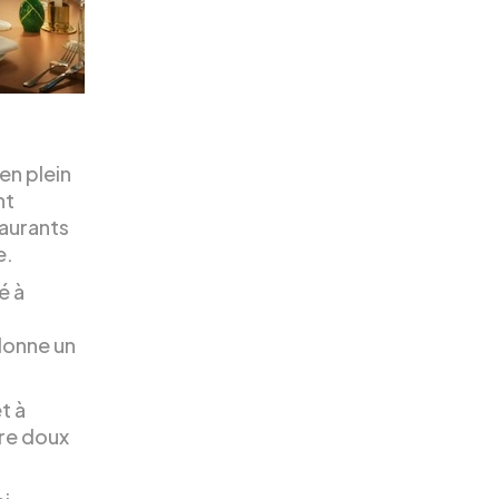
 en plein
nt
taurants
e.
é à
donne un
t à
ire doux