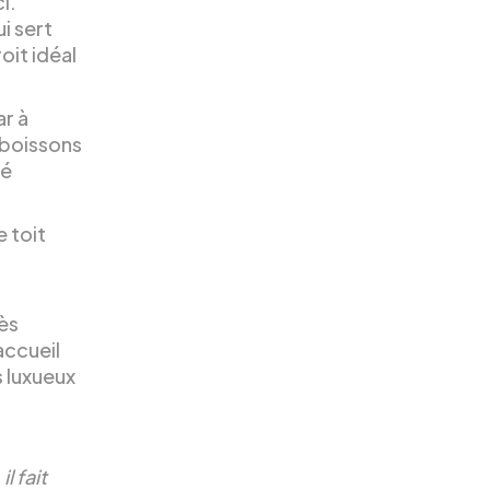
i.
i sert
oit idéal
ar à
 boissons
hé
e toit
s
rès
accueil
s luxueux
l fait