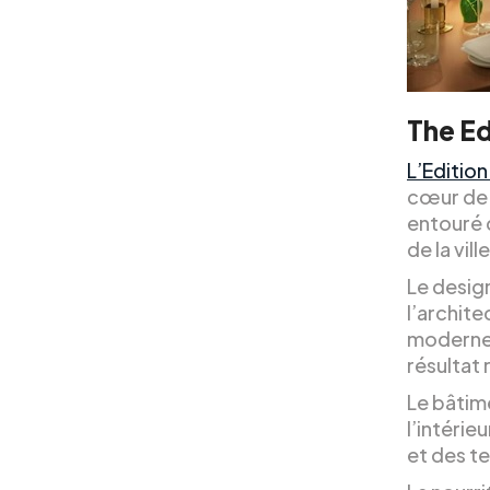
The Ed
L’Editio
cœur de 
entouré 
de la vil
Le desig
l’archit
modernes
résultat 
Le bâtim
l’intérie
et des te