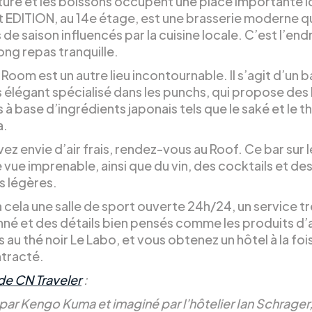
ture et les boissons occupent une place importante ic
t EDITION, au 14e étage, est une brasserie moderne qu
 de saison influencés par la cuisine locale. C’est l’endr
ong repas tranquille.
Room est un autre lieu incontournable. Il s’agit d’un b
s élégant spécialisé dans les punchs, qui propose des
 à base d’ingrédients japonais tels que le saké et le t
a.
vez envie d’air frais, rendez-vous au Roof. Ce bar sur l
 vue imprenable, ainsi que du vin, des cocktails et de
s légères.
 cela une salle de sport ouverte 24h/24, un service t
nné et des détails bien pensés comme les produits d’
au thé noir Le Labo, et vous obtenez un hôtel à la foi
tracté.
de CN Traveler
:
ar Kengo Kuma et imaginé par l’hôtelier Ian Schrager, i