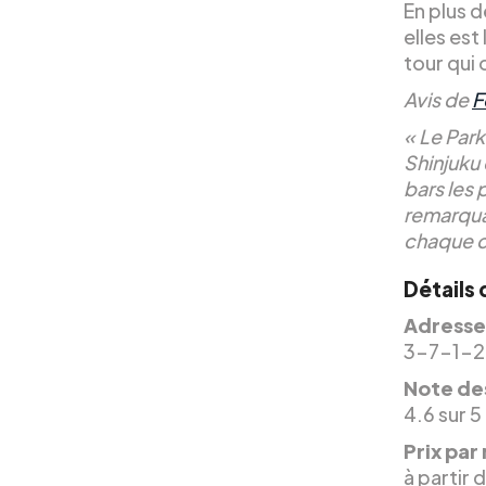
En plus d
elles est
tour qui 
Avis de
F
« Le Park
Shinjuku 
bars les 
remarquab
chaque c
Détails 
Adresse
3-7-1-2,
Note des
4.6 sur 5
Prix par 
à partir 