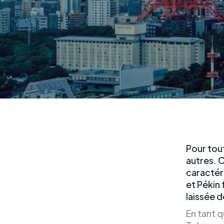
Pour tou
autres. 
caractéri
et Pékin 
laissée 
En tant q