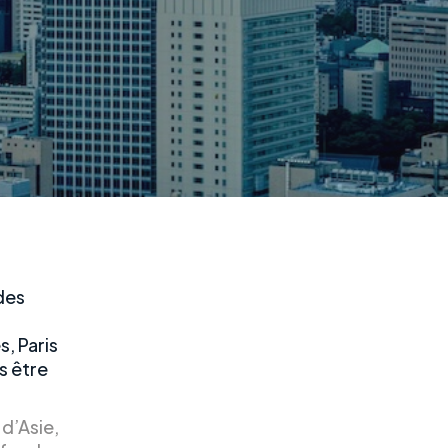
des
, Paris
as être
 d’Asie,