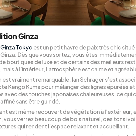
ition Ginza
n Ginza Tokyo
est un petit havre de paix très chic situé
Ginza. Dès que vous sortez, vous êtes immédiateme
de boutiques de luxe et de certains des meilleurs res
le, mais à l’intérieur, l’atmosphère est calme et agréabl
n est vraiment remarquable. Ian Schrager s’est associ
ecte Kengo Kuma pour mélanger des lignes épurées et
 avec des touches japonaises chaleureuses, ce qui 
raffiné sans être guindé.
ent est même recouvert de végétation à l’extérieur, e
ur, vous verrez beaucoup de bois naturel, des tons ivo
xtures qui rendent l’espace relaxant et accueillant.