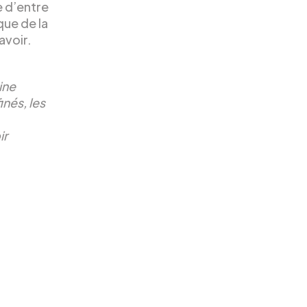
e d’entre
ique de la
avoir.
ine
inés, les
ir