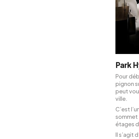
Park H
Pour débu
pignon s
peut vous
ville.
C’est l’un
sommet d’
étages d
Il s’agit