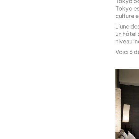
Tokyo pos
Tokyo es
culture 
L’une de
un hôtel
niveau in
Voici 6 d