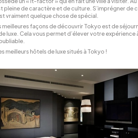
sède un « it-factor » qui en fait une ville à visiter. Au
t pleine de caractère et de culture. S’imprégner de 
est vraiment quelque chose de spécial.
s meilleures façons de découvrir Tokyo est de séjour
 de luxe. Cela vous permet d’élever votre expérience 
oubliable.
es meilleurs hôtels de luxe situés à Tokyo !