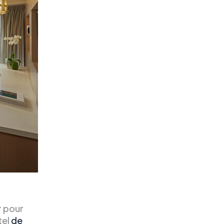
r pour
tel
de