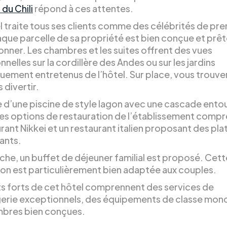
du Chili
répond à ces attentes.
l traite tous ses clients comme des célébrités de pre
aque parcelle de sa propriété est bien conçue et prêt
onner. Les chambres et les suites offrent des vues
nelles sur la cordillère des Andes ou sur les jardins
uement entretenus de l’hôtel. Sur place, vous trouve
 divertir.
se d’une piscine de style lagon avec une cascade ento
 Les options de restauration de l’établissement comp
rant Nikkei et un restaurant italien proposant des pla
ants.
che, un buffet de déjeuner familial est proposé. Cett
ion est particulièrement bien adaptée aux couples.
ts forts de cet hôtel comprennent des services de
erie exceptionnels, des équipements de classe mond
bres bien conçues.