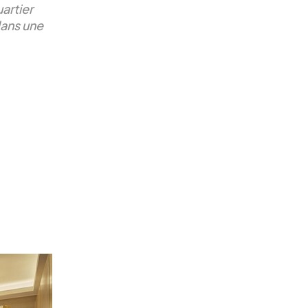
artier
dans une