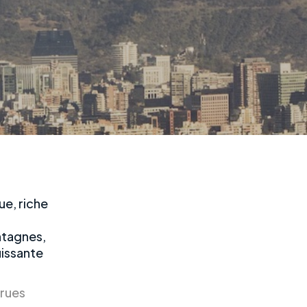
ue, riche
ontagnes,
uissante
 rues