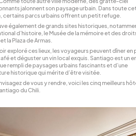
Comme toute autre ville moderne, des gratte-ciel
onnants jalonnent son paysage urbain. Dans toute ce
, certains parcs urbains offrent un petit refuge.
uve également de grands sites historiques, notammen
ional d’histoire, le Musée de la mémoire et des droit
et la Plaza de Armas.
ir exploré ces lieux, les voyageurs peuvent dîner en p
afé et déguster un vin local exquis. Santiago est un e
ue rempli de paysages urbains fascinants et d’une
ure historique qui mérite d’être visitée.
nvisagez de vous y rendre, voici les cinq meilleurs hôt
antiago du Chili.