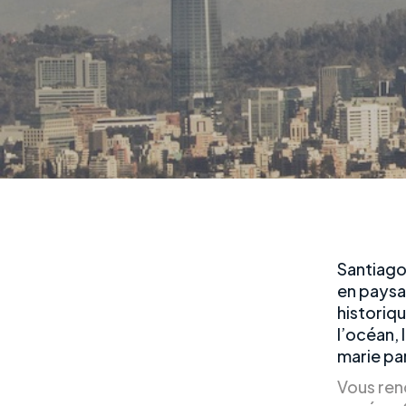
Santiago
en paysa
historiqu
l’océan, 
marie par
Vous ren