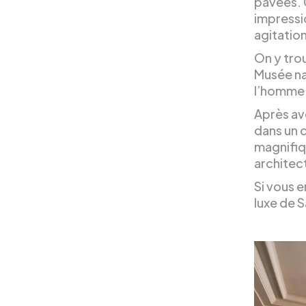
pavées. 
impressi
agitation
On y tro
Musée nat
l’homme 
Après avo
dans un c
magnifiq
architect
Si vous e
luxe de S