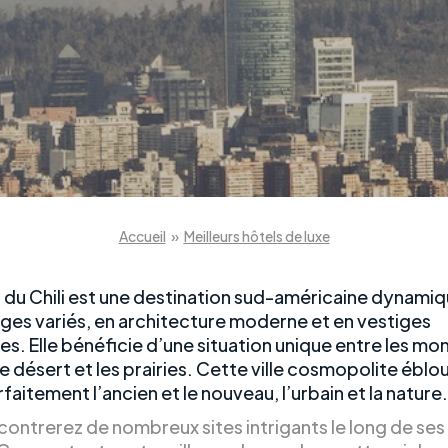
Accueil
»
Meilleurs hôtels de luxe
 du Chili est une destination sud-américaine dynamiq
ges variés, en architecture moderne et en vestiges
es. Elle bénéficie d’une situation unique entre les m
le désert et les prairies. Cette ville cosmopolite éblo
faitement l’ancien et le nouveau, l’urbain et la nature.
contrerez de nombreux sites intrigants le long de ses