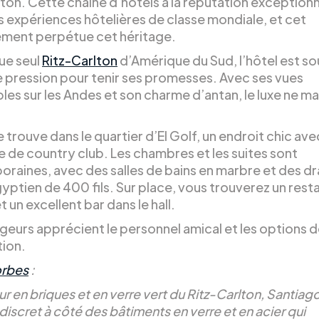
ton. Cette chaîne d’hôtels a la réputation exceptionn
s expériences hôtelières de classe mondiale, et cet
ement perpétue cet héritage.
ue seul
Ritz-Carlton
d’Amérique du Sud, l’hôtel est so
e pression pour tenir ses promesses. Avec ses vues
les sur les Andes et son charme d’antan, le luxe ne 
e trouve dans le quartier d’El Golf, un endroit chic av
 de country club. Les chambres et les suites sont
raines, avec des salles de bains en marbre et des dr
yptien de 400 fils. Sur place, vous trouverez un rest
t un excellent bar dans le hall.
geurs apprécient le personnel amical et les options 
tion.
rbes
:
ur en briques et en verre vert du Ritz-Carlton, Santiag
discret à côté des bâtiments en verre et en acier qui