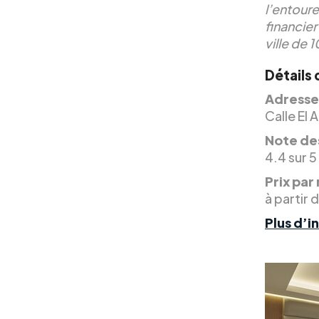
l’entoure
financier
ville de 
Détails 
Adresse
Calle El 
Note des
4.4 sur 5
Prix par 
à partir 
Plus d’i