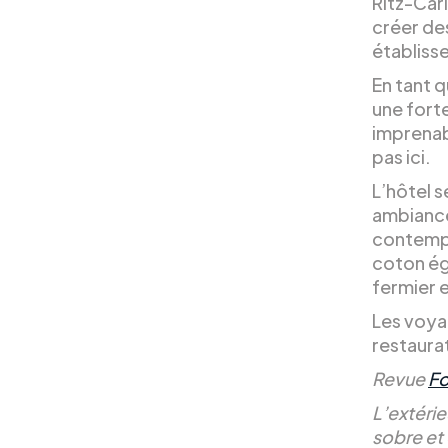
Ritz-Carl
créer de
établiss
En tant q
une fort
imprenab
pas ici.
L’hôtel s
ambiance
contempo
coton ég
fermier e
Les voya
restaura
Revue
Fo
L’extérie
sobre et 