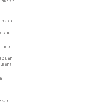
elle de
umis à
manque
ec une
aps en
aurant
de
o est