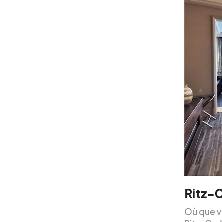
Ritz-C
Où que v