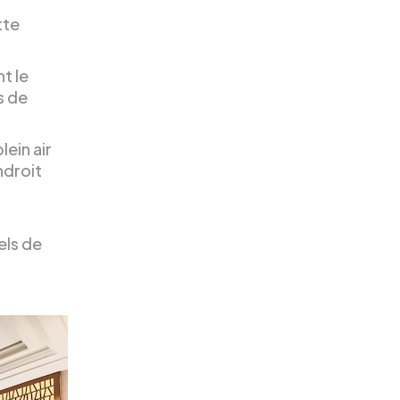
tte
t le
s de
lein air
ndroit
els de