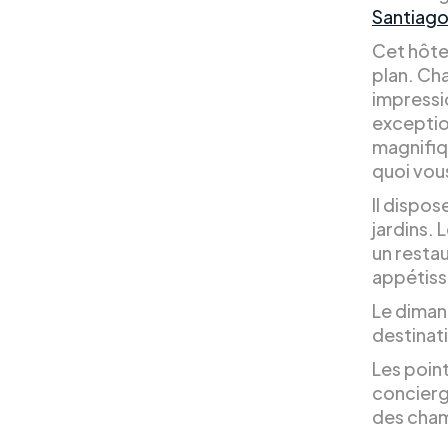
Santiago 
Cet hôte
plan. Ch
impressi
exception
magnifiq
quoi vous
Il dispo
jardins.
un restau
appétiss
Le diman
destinat
Les poin
concierg
des cham