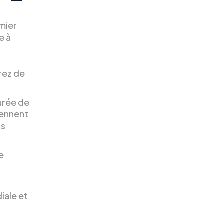
mier
e à
rez de
urée de
rennent
ts
e
iale et