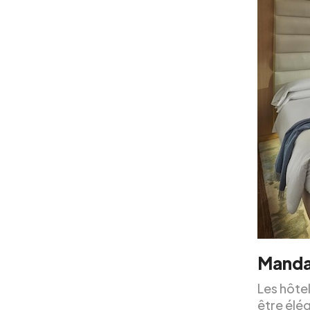
Mandar
Les hôte
être élég