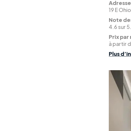
Adresse
19 E Ohi
Note des
4.6 sur 5
Prix par 
à partir 
Plus d’i