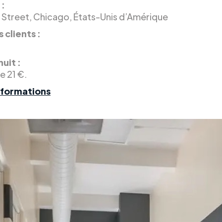
 :
o Street, Chicago, États-Unis d’Amérique
 clients :
.
nuit :
de 21 €.
nformations