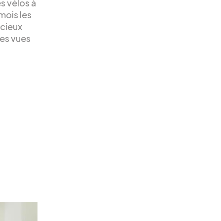
s vélos à
 mois les
icieux
des vues