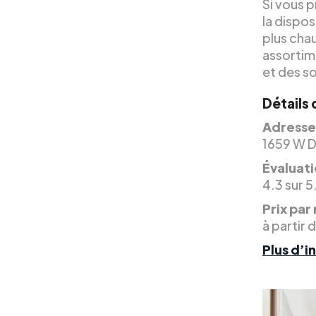
Si vous p
la dispos
plus chau
assortime
et des son
Détails
Adresse
1659 W D
Évaluati
4.3 sur 5
Prix par 
à partir 
Plus d’i