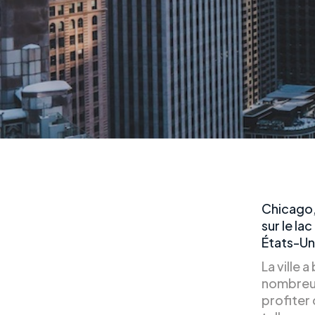
Chicago, 
sur le la
États-Un
La ville 
nombreux
profiter 