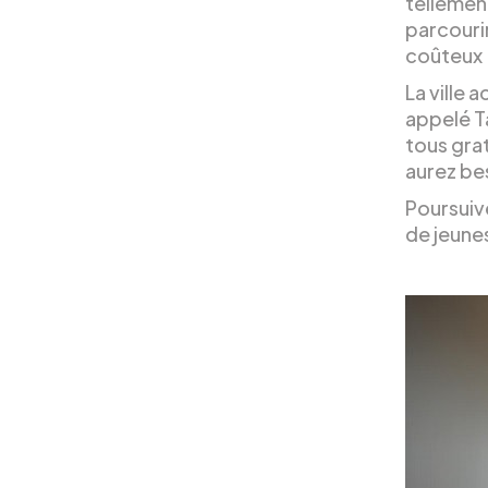
tellement
parcourir
coûteux 
La ville 
appelé Ta
tous grat
aurez be
Poursuiv
de jeune