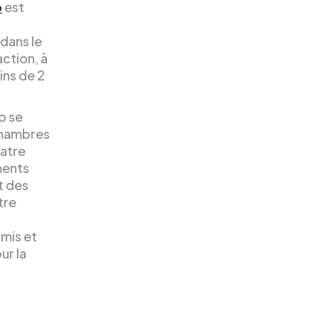
o
est
 dans le
action, à
ins de 2
o se
chambres
uatre
ments
t des
tre
amis et
ur la