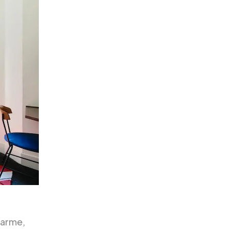
harme,