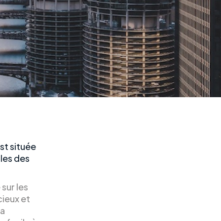
st située
lles des
 sur les
ieux et
 a