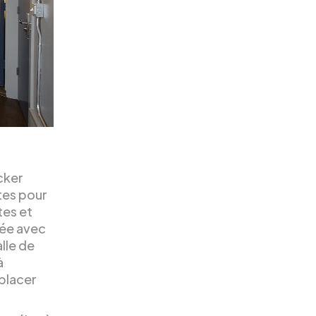
icker
tes pour
tes et
uée avec
lle de
à
placer