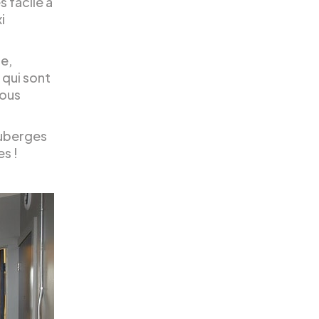
s facile à
i
de,
 qui sont
vous
auberges
s !