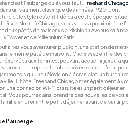
ehand est l’auberge qu’il vous faut.
Freehand Chicag
e dans un bâtiment classique des années 1920, dont
cture et le style restent fidèles à cette époque. Situé
de River North à Chicago, vous serez à proximité de l’
t deux pâtés de maisons de Michigan Avenue et à mo
lis Tower et de Millennium Park.
ouhaitez vous aventurer plus loin, une station de métr
ans le même pâté de maisons. Choisissez entre des 
u réservées aux femmes, pouvant accueillir jusqu’à q
s, ou votre propre chambre privée dotée d’équipe
amme tels qu’une télévision à écran plat, un bureau e
la ville. L’hôtel Freehand Chicago met également à vo
on une connexion Wi-Fi gratuite et un petit déjeuner
tal. Vous pourrez ainsi prendre des nouvelles de vos 
famille en prenant le petit déjeuner avant de partir po
 de l’auberge