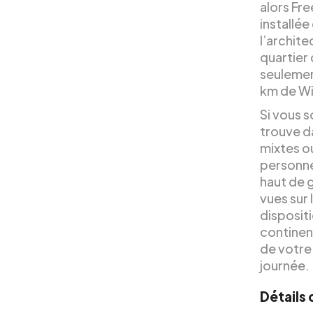
alors Fre
installé
l’archite
quartier 
seulemen
km de Wil
Si vous s
trouve d
mixtes o
personne
haut de g
vues sur 
dispositi
continen
de votre 
journée.
Détails