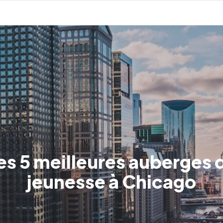
es 5 meilleures auberges 
jeunesse à Chicago