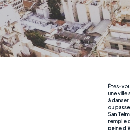
Êtes-vous
une ville
à danser
ou passe
San Telmo
remplie d
peine d’ê