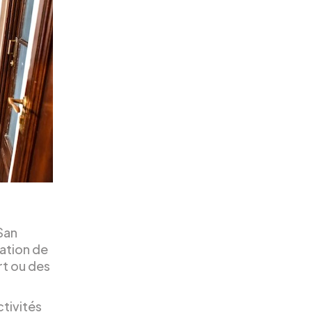
San
tation de
rt ou des
tivités