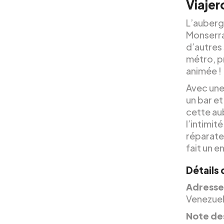
Viajer
L’auber
Monserrat
d’autres
métro, p
animée !
Avec une 
un bar et
cette au
l’intimit
réparateu
fait un e
Détails
Adresse
Venezuel
Note des