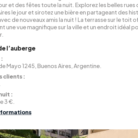
ur et des fêtes toute la nuit. Explorez les belles rues
res le jour et sirotez une bière en partageant des his
ec de nouveaux amis la nuit ! La terrasse sur le toit o
 une vue magnifique sur la ville et un endroit idéal p
r.
 de l’auberge
 :
de Mayo 1245, Buenos Aires, Argentine.
 clients :
.
nuit :
de 3 €.
nformations