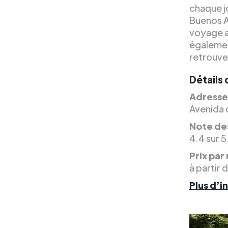
chaque jo
Buenos Ai
voyage av
également
retrouve
Détails
Adresse
Avenida 
Note des
4.4 sur 5
Prix par 
à partir 
Plus d’i