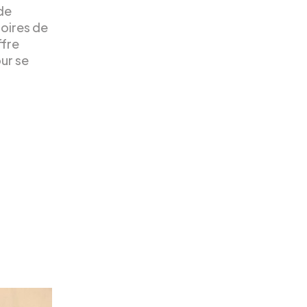
 de
toires de
ffre
our se