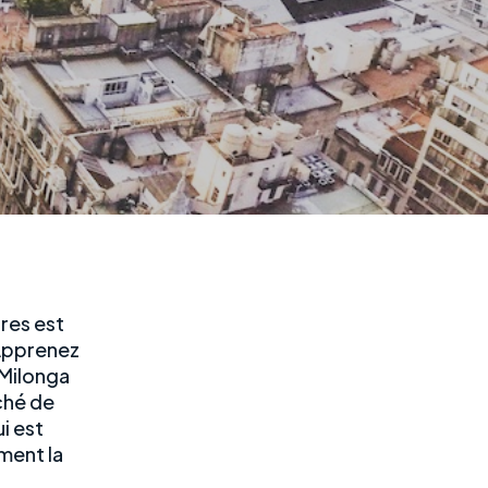
ires est
. Apprenez
 Milonga
ché de
i est
ment la