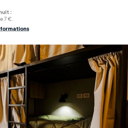
.
nuit :
de 7 €.
nformations