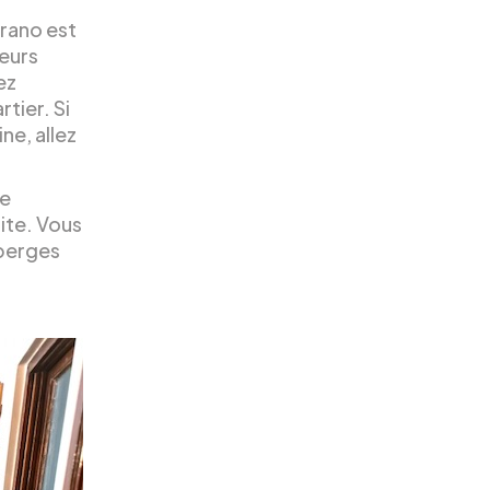
rrano est
deurs
ez
tier. Si
ne, allez
re
site. Vous
uberges