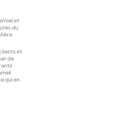
entiel et
nutes du
phère
clients et
ser de
antir
mmeil
e qui en