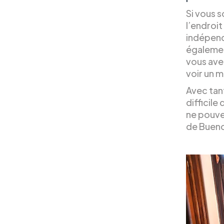
Si vous s
l’endroi
indépenda
égalemen
vous avez
voir un m
Avec tant
difficile
ne pouve
de Bueno