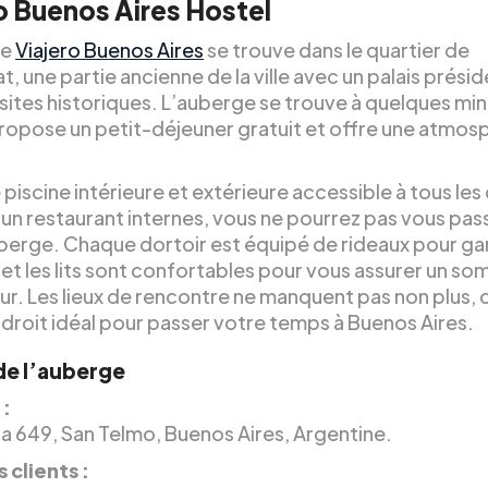
o Buenos Aires Hostel
ge
Viajero Buenos Aires
se trouve dans le quartier de
, une partie ancienne de la ville avec un palais présid
 sites historiques. L’auberge se trouve à quelques mi
ropose un petit-déjeuner gratuit et offre une atmos
piscine intérieure et extérieure accessible à tous les 
 un restaurant internes, vous ne pourrez pas vous pas
berge. Chaque dortoir est équipé de rideaux pour gar
é et les lits sont confortables pour vous assurer un so
r. Les lieux de rencontre ne manquent pas non plus, c
ndroit idéal pour passer votre temps à Buenos Aires.
 de l’auberge
 :
a 649, San Telmo, Buenos Aires, Argentine.
 clients :