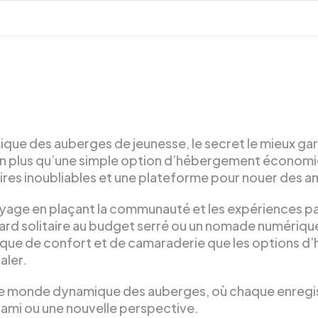
ue des auberges de jeunesse, le secret le mieux gard
ien plus qu’une simple option d’hébergement économiq
oires inoubliables et une plateforme pour nouer des ami
oyage en plaçant la communauté et les expériences 
rd solitaire au budget serré ou un nomade numérique 
que de confort et de camaraderie que les options d’
aler.
le monde dynamique des auberges, où chaque enreg
 ami ou une nouvelle perspective.