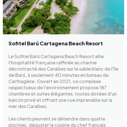
Sofitel Barú Cartagena Beach Resort
Le Sofitel Barú Cartagena Beach Resort allie
l'hospitalité française raffinée au charme
décontracté des Caraïbes sur le sable blanc de l'île
de Barú, à seulement 40 minutes en bateau de
Carthagène. Ouvert en 2021, ce complexe
respectueux de l'environnement propose 187
chambres et suites élégantes, toutes dotées d'un
balcon privé et offrant une vue imprenable sur la
mer des Caraïbes.
Les clients peuvent se détendre dans quatre
piscines, déguster la cuisine du chef français